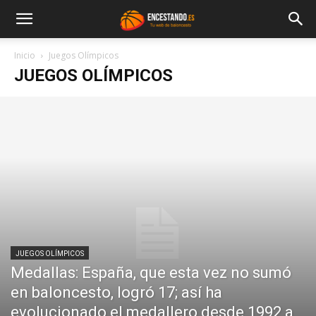
Inicio
Juegos Olímpicos
JUEGOS OLÍMPICOS
JUEGOS OLÍMPICOS
Medallas: España, que esta vez no sumó
en baloncesto, logró 17; así ha
evolucionado el medallero desde 1992 a