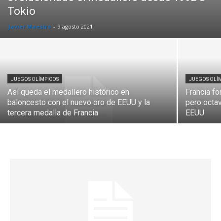
Tokio
Javier Maestro
-
9 agosto 2021
JUEGOS OLÍMPICOS
JUEGOS OLÍ
Así queda el medallero histórico en
Francia fo
baloncesto con el nuevo oro de EEUU y la
pero octa
tercera medalla de Francia
EEUU