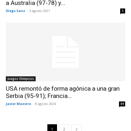
a Australia (97-78) y...
Diego Sanz
-
5 agosto 2021
5
Juegos Olímpicos
USA remontó de forma agónica a una gran
Serbia (95-91); Francia...
Javier Maestro
-
8 agosto 2024
89
1
2