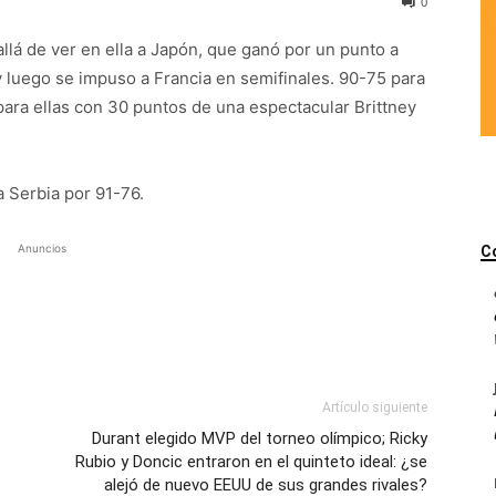
0
llá de ver en ella a Japón, que ganó por un punto a
 y luego se impuso a Francia en semifinales. 90-75 para
ara ellas con 30 puntos de una espectacular Brittney
a Serbia por 91-76.
Anuncios
C
Artículo siguiente
Durant elegido MVP del torneo olímpico; Ricky
Rubio y Doncic entraron en el quinteto ideal: ¿se
alejó de nuevo EEUU de sus grandes rivales?