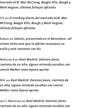
mercado ACB: Mac McClung, Boogie Ellis, Baugh y
Mark Hugues, últimos fichajes oficiales
El tracking diario del mercado ACB: Mac
JCV
en
McClung, Boogie Ellis, Baugh y Mark Hugues,
últimos fichajes oficiales
Sekulic, presentado en el Barcelona: «El
Rubén
en
primer éxito será que la afición reconozca un
estilo y esté contenta con él»
Real Madrid: Damian Jones,
McEnroe 8
en
contrato de un año; siguen mirando escoltas con
Lonnie Walker como lejana opción
Real Madrid: Damian Jones, contrato de
AOL
en
un año; siguen mirando escoltas con Lonnie
Walker como lejana opción
Real Madrid: Damian Jones,
Javi C Martínez
en
contrato de un año; siguen mirando escoltas con