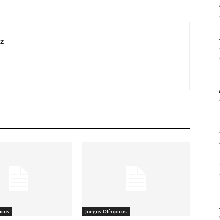
z
icos
Juegos Olímpicos