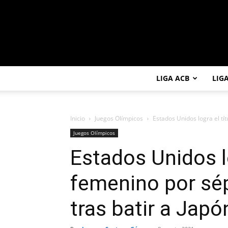
LIGA ACB
LIG
Inicio
Juegos Olímpicos
Estados Unidos logra el tít
Juegos Olímpicos
Estados Unidos lo
femenino por sé
tras batir a Japó