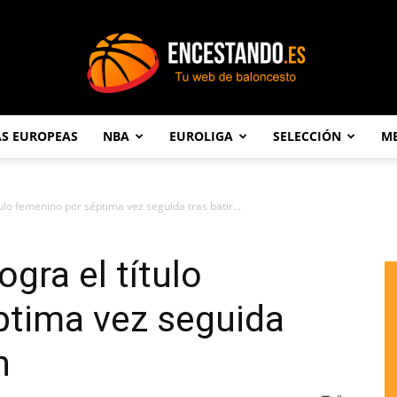
AS EUROPEAS
NBA
EUROLIGA
SELECCIÓN
ME
Encestando.es
ulo femenino por séptima vez seguida tras batir...
gra el título
ptima vez seguida
n