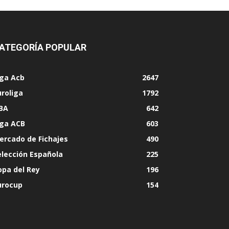
ATEGORÍA POPULAR
iga Acb
2647
uroliga
1792
BA
642
iga ACB
603
ercado de Fichajes
490
elección Española
225
opa del Rey
196
urocup
154