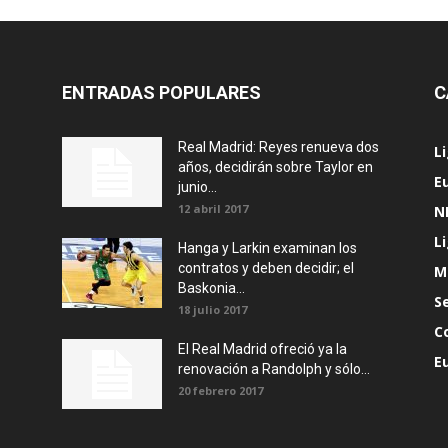
ENTRADAS POPULARES
C
Real Madrid: Reyes renueva dos
L
años, decidirán sobre Taylor en
E
junio...
12 abril 2017
N
L
Hanga y Larkin examinan los
contratos y deben decidir; el
M
Baskonia...
S
18 julio 2017
C
El Real Madrid ofreció ya la
E
renovación a Randolph y sólo...
20 febrero 2017