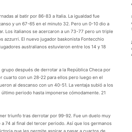
nadas al batir por 86-83 a Italia. La igualdad fue
canso y un 67-65 en el minuto 32. Pero un 0-10 dio a
ar. Los italianos se acercaron a un 73-77 pero un triple
los azzurri. El nuevo jugador baskonista Fontecchio
ugadores australianos estuvieron entre los 14 y 18
u grupo después de derrotar a la República Checa por
r cuarto con un 28-22 para ellos pero luego en el
fueron al descanso con un 40-51. La ventaja subió a los
el último periodo hasta imponerse cómodamente. 21
imer triunfo tras derrotar por 99-92. Fue un duelo muy
a 74 al final del tercer periodo. Así que los germanos
ctoria que les permite aspirar a pasar a cuartos de