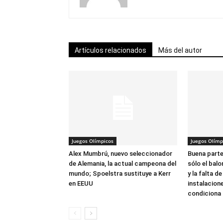
Artículos relacionados
Más del autor
Juegos Olímpicos
Juegos Olímp
Alex Mumbrú, nuevo seleccionador
Buena parte
de Alemania, la actual campeona del
sólo el bal
mundo; Spoelstra sustituye a Kerr
y la falta de
en EEUU
instalacion
condiciona