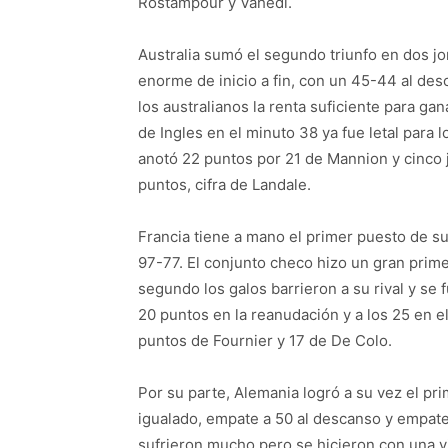
Rostampour y Vahedi.
Australia sumó el segundo triunfo en dos jor
enorme de inicio a fin, con un 45-44 al des
los australianos la renta suficiente para gan
de Ingles en el minuto 38 ya fue letal para 
anotó 22 puntos por 21 de Mannion y cinco j
puntos, cifra de Landale.
Francia tiene a mano el primer puesto de s
97-77. El conjunto checo hizo un gran prime
segundo los galos barrieron a su rival y se 
20 puntos en la reanudación y a los 25 en 
puntos de Fournier y 17 de De Colo.
Por su parte, Alemania logró a su vez el pr
igualado, empate a 50 al descanso y empate 
sufrieron mucho pero se hicieron con una vi