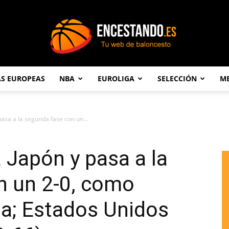
AS EUROPEAS
NBA
EUROLIGA
SELECCIÓN
ME
Encestando.es
pasa a la segunda fase con un...
 Japón y pasa a la
n un 2-0, como
lia; Estados Unidos