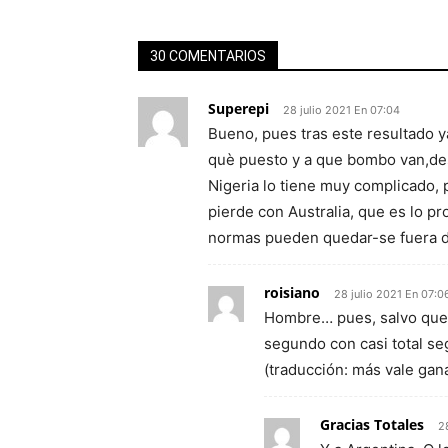
30 COMENTARIOS
Superepi
28 julio 2021 En 07:04
Bueno, pues tras este resultado 
què puesto y a que bombo van,des
Nigeria lo tiene muy complicado, p
pierde con Australia, que es lo p
normas pueden quedar-se fuera 
roisiano
28 julio 2021 En 07:0
Hombre… pues, salvo que 
segundo con casi total se
(traducción: más vale gana
Gracias Totales
2