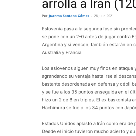
arrolla a Irán (12
Por
Juanma Santana Gómez
-
28 julio 2021
Eslovenia pasa a la segunda fase sin probl
se pone con un 2-0 antes de jugar contra E
Argentina y si vencen, también estarán en cu
Australia y Francia.
Los eslovenos siguen muy finos en ataque y
agrandando su ventaja hasta irse al descan
bastante desordenada en defensa y débil baj
y se fue a los 35 puntos enseguida en el ú
hizo un 2 de 8 en triples. El ex baskonista 
Hachimura se fue a los 34 puntos con Japó
Estados Unidos aplastó a Irán como era de p
Desde el inicio tuvieron mucho acierto y su 