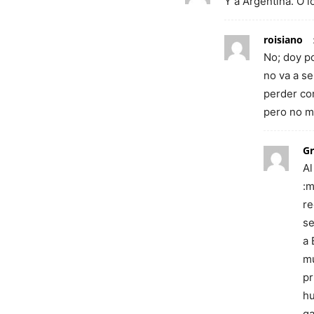
Y a Argentina. O 
roisiano
No; doy p
no va a s
perder co
pero no m
Gr
Al
:m
re
se
a 
mu
pr
hu
ga