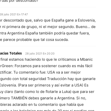
lo das por descontado?
28 julio 2021 En 17:47
or descontado que, salvo que España gane a Eslovenia,
er ni primera de grupo, ni el mejor segundo. Bueno… de
ntra Argentina España también podría quedar fuera,
e parece probable que tal cosa suceda.
acias Totales
28 julio 2021 En 20:20
 final estamos haciendo lo que le criticamos a Mbanic
rGreen: Forzamos para sostener cuando es más fácil
ctificar. Tu comentario fue: USA va a ser mejor
gundo con total seguridad Traducción hay que ganarle
Eslovenia. (Para ser primeros y así evitar a USA) Es
y claro (tanto como lo de flotarle a Luka) que para ser
imero TAMBIÉN debes ganarle a Argentina. Si no,
bieras aclarado en tu comentario que había que
narle a los balcánico por más de 20 por si perdías con