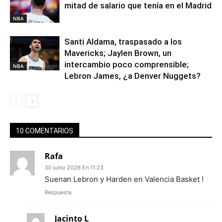
mitad de salario que tenía en el Madrid
NBA
Santi Aldama, traspasado a los
Mavericks; Jaylen Brown, un
intercambio poco comprensible;
NBA
Lebron James, ¿a Denver Nuggets?
10 COMENTARIOS
Rafa
30 junio 2026 En 11:23
Suenan Lebron y Harden en Valencia Basket !
Respuesta
Jacinto L