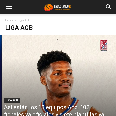
Inicio
Liga Acb
LIGA ACB
LIGA ACB
Así están los 18 equipos Acb: 102
fichajes ya oficiales y siete plantillas ya