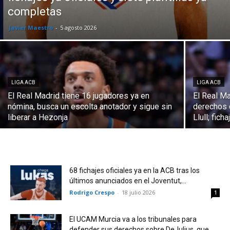
completas
Javier Maestro
-
5 agosto 2026
LIGA ACB
LIGA ACB
El Real Madrid tiene 16 jugadores ya en
El Real Ma
nómina, busca un escolta anotador y sigue sin
derechos 
liberar a Hezonja
Llull; fic
68 fichajes oficiales ya en la ACB tras los
últimos anunciados en el Joventut,...
Rodrigo Crespo
-
18 julio 2026
1
El UCAM Murcia va a los tribunales para
defender sus derechos sobre DeJulius, que...