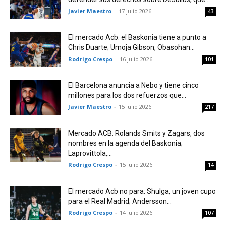
Javier Maestro
-
17 julio 2026
43
El mercado Acb: el Baskonia tiene a punto a
Chris Duarte; Umoja Gibson, Obasohan...
Rodrigo Crespo
-
16 julio 2026
101
El Barcelona anuncia a Nebo y tiene cinco
millones para los dos refuerzos que...
Javier Maestro
-
15 julio 2026
217
Mercado ACB: Rolands Smits y Zagars, dos
nombres en la agenda del Baskonia;
Laprovittola,...
Rodrigo Crespo
-
15 julio 2026
14
El mercado Acb no para: Shulga, un joven cupo
para el Real Madrid; Andersson...
Rodrigo Crespo
-
14 julio 2026
107