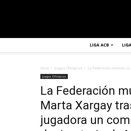
LIGA ACB
LIG
Inicio
Juegos Olímpicos
La Federación muestra su 
Juegos Olímpicos
La Federación m
Marta Xargay tra
jugadora un com