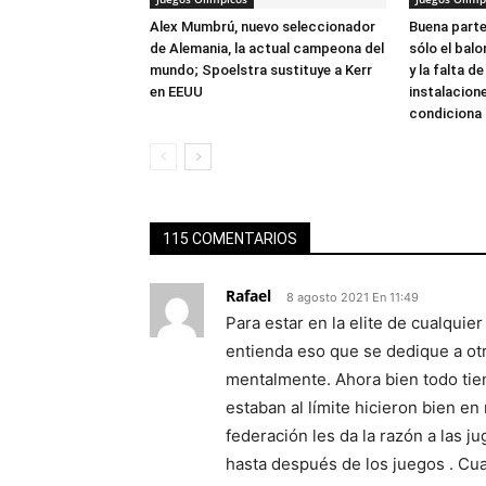
Alex Mumbrú, nuevo seleccionador
Buena parte
de Alemania, la actual campeona del
sólo el bal
mundo; Spoelstra sustituye a Kerr
y la falta de
en EEUU
instalacion
condiciona
115 COMENTARIOS
Rafael
8 agosto 2021 En 11:49
Para estar en la elite de cualquie
entienda eso que se dedique a ot
mentalmente. Ahora bien todo tie
estaban al límite hicieron bien en 
federación les da la razón a las j
hasta después de los juegos . Cua