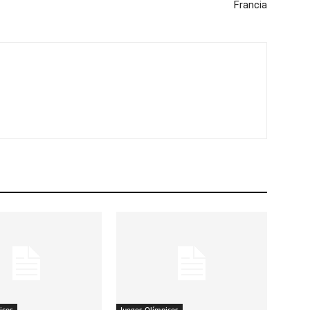
Francia
icos
Juegos Olímpicos