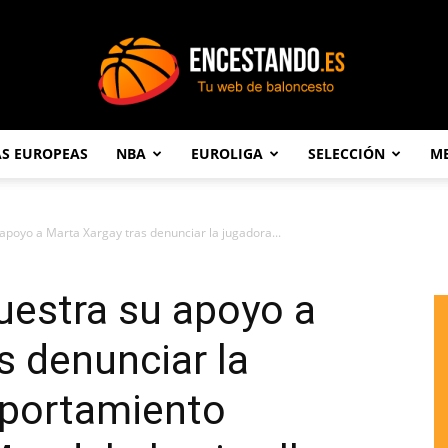
AS EUROPEAS
NBA
EUROLIGA
SELECCIÓN
ME
Encestando.es
apoyo a Marta Xargay tras denunciar la jugadora...
uestra su apoyo a
s denunciar la
portamiento