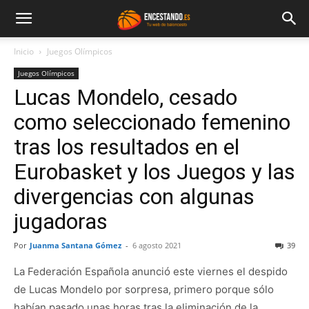
Inicio
Juegos Olímpicos
Juegos Olímpicos
Lucas Mondelo, cesado
como seleccionado femenino
tras los resultados en el
Eurobasket y los Juegos y las
divergencias con algunas
jugadoras
Por
Juanma Santana Gómez
-
6 agosto 2021
39
La Federación Española anunció este viernes el despido
de Lucas Mondelo por sorpresa, primero porque sólo
habían pasado unas horas tras la eliminación de la