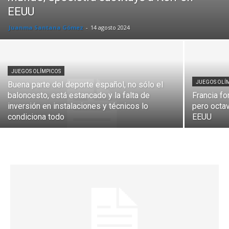
EEUU
Juanma Santana Gómez
-
14 agosto 2024
JUEGOS OLÍMPICOS
JUEGOS OLÍ
Buena parte del deporte español, no sólo el
baloncesto, está estancado y la falta de
Francia fo
inversión en instalaciones y técnicos lo
pero octa
condiciona todo
EEUU