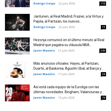
Rodrigo Crespo
-
22 julio 2026
110
Jantunen, al Real Madrid; Frazier, a la Virtus y
Pajola, al Partizan, los nuevos...
Rodrigo Crespo
-
22 julio 2026
13
Hezonja comunicó en el último minuto al Real
Madrid que pagaba su cláusula NBA...
Javier Maestro
-
21 julio 2026
540
Más anuncios oficiales: Hayes, al Partizan;
Duarte, al Baskonia; Agustín Ubal, al Barça y...
Javier Maestro
-
17 julio 2026
34
Así está cada equipo de la Euroliga con las
últimas novedades: Bingham, Valanciunas y...
Javier Maestro
-
15 julio 2026
74