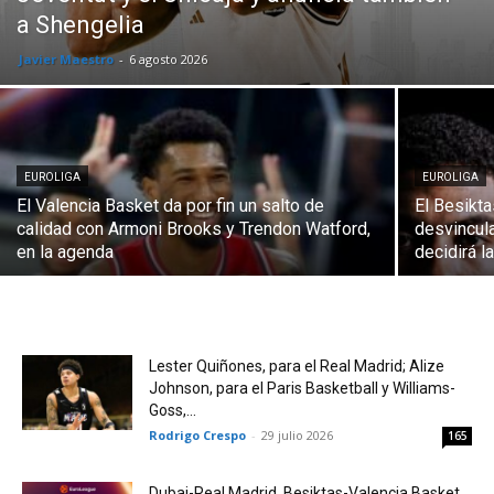
a Shengelia
Javier Maestro
-
6 agosto 2026
EUROLIGA
EUROLIGA
El Valencia Basket da por fin un salto de
El Besikta
calidad con Armoni Brooks y Trendon Watford,
desvincul
en la agenda
decidirá l
Lester Quiñones, para el Real Madrid; Alize
Johnson, para el Paris Basketball y Williams-
Goss,...
Rodrigo Crespo
-
29 julio 2026
165
Dubai-Real Madrid, Besiktas-Valencia Basket,