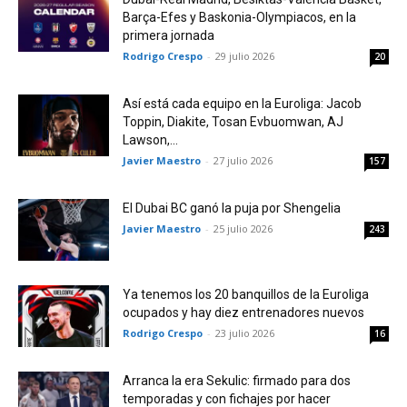
Barça-Efes y Baskonia-Olympiacos, en la
primera jornada
Rodrigo Crespo
-
29 julio 2026
20
Así está cada equipo en la Euroliga: Jacob
Toppin, Diakite, Tosan Evbuomwan, AJ
Lawson,...
Javier Maestro
-
27 julio 2026
157
El Dubai BC ganó la puja por Shengelia
Javier Maestro
-
25 julio 2026
243
Ya tenemos los 20 banquillos de la Euroliga
ocupados y hay diez entrenadores nuevos
Rodrigo Crespo
-
23 julio 2026
16
Arranca la era Sekulic: firmado para dos
temporadas y con fichajes por hacer