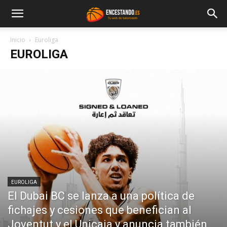
Inicio
Euroliga
EUROLIGA
EUROLIGA
El Dubai BC se lanza a una política de
fichajes y cesiones que benefician al
Joventut y el Unicaja y anuncia también