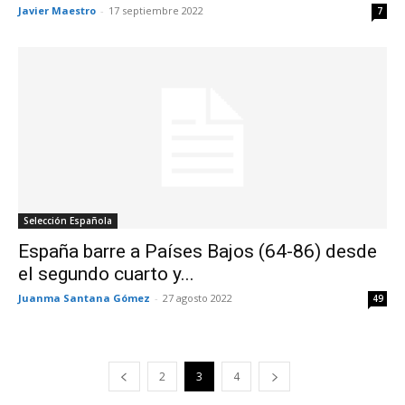
Javier Maestro
-
17 septiembre 2022
7
Selección Española
España barre a Países Bajos (64-86) desde
el segundo cuarto y...
Juanma Santana Gómez
-
27 agosto 2022
49
2
3
4