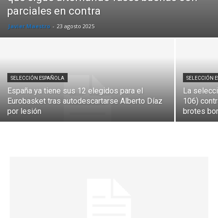
parciales en contra
Javier Maestro
-
23 agosto 2025
SELECCIÓN ESPAÑOLA
SELECCIÓN 
España ya tiene sus 12 elegidos para el
La selecci
Eurobasket tras autodescartarse Alberto Díaz
106) cont
por lesión
brotes bor