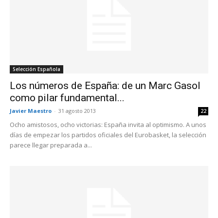
Selección Española
Los números de España: de un Marc Gasol
como pilar fundamental...
Javier Maestro
-
31 agosto 2013
22
Ocho amistosos, ocho victorias: España invita al optimismo. A unos
días de empezar los partidos oficiales del Eurobasket, la selección
parece llegar preparada a...