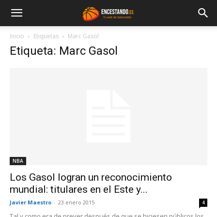
Inicio
Etiquetas
Marc Gasol
Etiqueta: Marc Gasol
NBA
Los Gasol logran un reconocimiento
mundial: titulares en el Este y...
Javier Maestro
-
23 enero 2015
4
Tal y como era de prever después de que se hiciesen públicos los