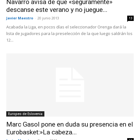
Navarro avisa de que «seguramente»
descanse este verano y no juegue...
Javier Maestro
-
20 junio 2013
13
Acabada la Liga, en pocos días el seleccionador Orenga dará la
lista de jugadores para la preselección de la que luego saldrán los
12...
Europeo de Eslovenia
Marc Gasol pone en duda su presencia en el
Eurobasket:»La cabeza...