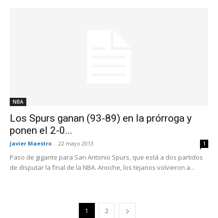
NBA
Los Spurs ganan (93-89) en la prórroga y
ponen el 2-0...
Javier Maestro
-
22 mayo 2013
1
Paso de gigante para San Antonio Spurs, que está a dos partidos
de disputar la final de la NBA. Anoche, los tejanos volvieron a...
1
2