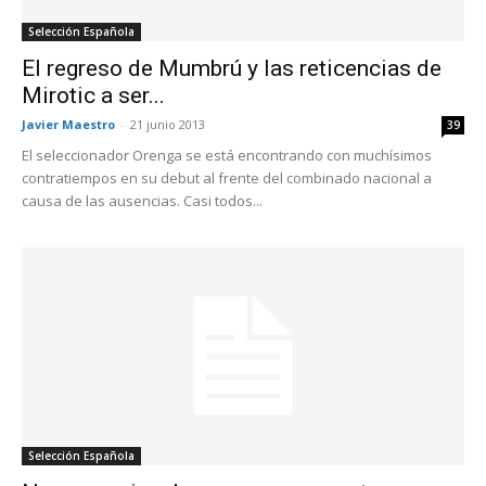
Selección Española
El regreso de Mumbrú y las reticencias de
Mirotic a ser...
Javier Maestro
-
21 junio 2013
39
El seleccionador Orenga se está encontrando con muchísimos
contratiempos en su debut al frente del combinado nacional a
causa de las ausencias. Casi todos...
Selección Española