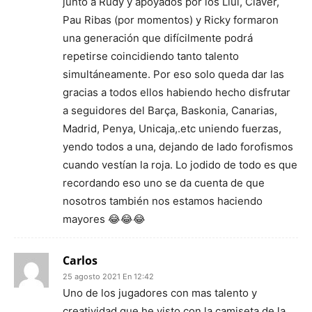
junto a Rudy y apoyados por los Llul, Claver,
Pau Ribas (por momentos) y Ricky formaron
una generación que difícilmente podrá
repetirse coincidiendo tanto talento
simultáneamente. Por eso solo queda dar las
gracias a todos ellos habiendo hecho disfrutar
a seguidores del Barça, Baskonia, Canarias,
Madrid, Penya, Unicaja,.etc uniendo fuerzas,
yendo todos a una, dejando de lado forofismos
cuando vestían la roja. Lo jodido de todo es que
recordando eso uno se da cuenta de que
nosotros también nos estamos haciendo
mayores 😂😂😂
Carlos
25 agosto 2021 En 12:42
Uno de los jugadores con mas talento y
creatividad que he visto con la camiseta de la