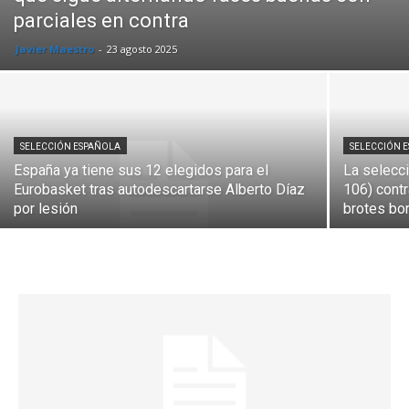
parciales en contra
Javier Maestro
-
23 agosto 2025
SELECCIÓN ESPAÑOLA
SELECCIÓN 
España ya tiene sus 12 elegidos para el
La selecci
Eurobasket tras autodescartarse Alberto Díaz
106) cont
por lesión
brotes bor