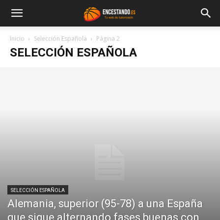
Inicio
Selección Española
Página 2
SELECCIÓN ESPAÑOLA
SELECCIÓN ESPAÑOLA
Alemania, superior (95-78) a una España
que sigue alternando fases buenas con