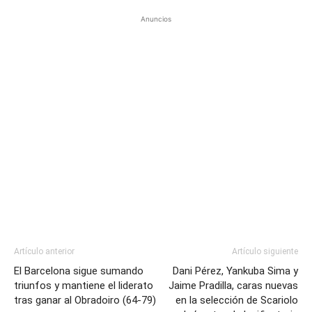
Anuncios
Artículo anterior
Artículo siguiente
El Barcelona sigue sumando
Dani Pérez, Yankuba Sima y
triunfos y mantiene el liderato
Jaime Pradilla, caras nuevas
tras ganar al Obradoiro (64-79)
en la selección de Scariolo