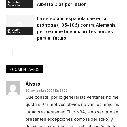
Selección
Alberto Díaz por lesión
Española
La selección española cae en la
prórroga (105-106) contra Alemania
Selección
pero exhibe buenos brotes bordes
Española
para el futuro
7 COMENTARIOS
Álvaro
26 noviembre 2021 En 21:06
Que conste, por lo general las ventanas no me
gustan. Por motivos obvios no van los mejores
jugadores (están en EL o NBA, a no ser que se
presenten excepciones como la del Toko) y
desvirtúa la meritocracia la clasificación de los