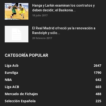
Hanga y Larkin examinan los contratos y
deben decidir; el Baskonia...
18 julio 2017
El Real Madrid ofreció ya la renovación a
Randolph y sólo...
20 febrero 2017
CATEGORÍA POPULAR
Liga Acb
2647
Euroliga
1790
NBA
642
Liga ACB
603
Mercado de Fichajes
488
Selección Española
225