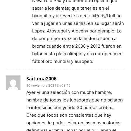
Navarro o Pau y no tener otra opción que
sacar a los demás; que tenerles en el
banquillo y atreverte a decir: «Rudy/Llull no
van a jugar en unas semis, en su lugar serán
López-Aróstegui y Alocén» por ejemplo. Lo
de por primera vez en la historia suena a
broma cuando entre 2008 y 2012 fueron en
baloncesto plata olímpic y oro europeo y en
fútbol oro mundial y europeo.
Saitama2006
30 noviembre 2021 En 09:45
Ayer vi una selección con mucha hambre,
hambre de todos los jugadores que no bajaron
la intensidad aún yendo 30 puntos arriba…
Creo que todos son conscientes que hay
opciones de poder estar en las convocatorias
definitivas y van a luchar por ello. Tienen el