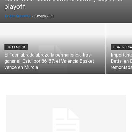
playoff
Javier Maestro
-
2 mayo 2021
LIGA ENDESA
LIGA ENDES
El Fuenlabrada abraza la permanencia tras
Importante
ganar al ‘Estu’ por 86-87; el Valencia Basket
Betis, en 
vence en Murcia
remontada