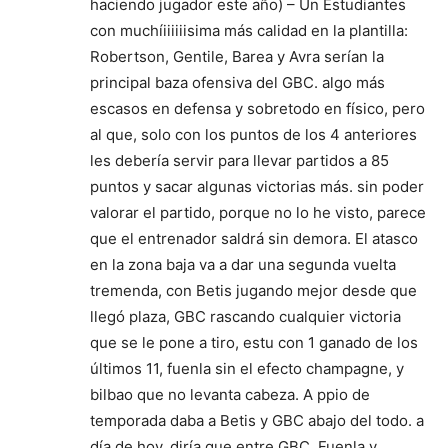
haciendo jugador este año) – Un Estudiantes
con muchíiiiiiisima más calidad en la plantilla:
Robertson, Gentile, Barea y Avra serían la
principal baza ofensiva del GBC. algo más
escasos en defensa y sobretodo en físico, pero
al que, solo con los puntos de los 4 anteriores
les debería servir para llevar partidos a 85
puntos y sacar algunas victorias más. sin poder
valorar el partido, porque no lo he visto, parece
que el entrenador saldrá sin demora. El atasco
en la zona baja va a dar una segunda vuelta
tremenda, con Betis jugando mejor desde que
llegó plaza, GBC rascando cualquier victoria
que se le pone a tiro, estu con 1 ganado de los
últimos 11, fuenla sin el efecto champagne, y
bilbao que no levanta cabeza. A ppio de
temporada daba a Betis y GBC abajo del todo. a
día de hoy, diría que entre GBC, Fuenla y