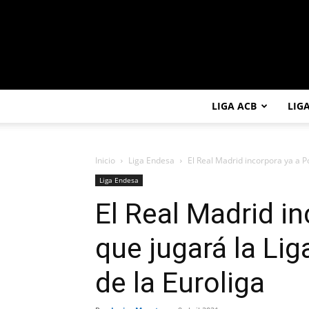
LIGA ACB
LIG
Inicio
Liga Endesa
El Real Madrid incorpora ya a Poi
Liga Endesa
El Real Madrid in
que jugará la Lig
de la Euroliga