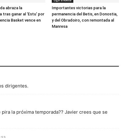
Liga Endesa
ada abraza la
Importantes victorias para la
 tras ganar al ‘Estu’ por
permanencia del Betis, en Donostia,
alencia Basket vence en
y del Obradoiro, con remontada al
Manresa
os dirigentes.
e pira la próxima temporada?? Javier crees que se
5:53