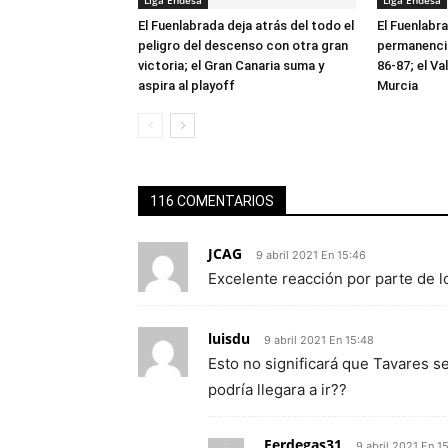
Liga Endesa
Liga Endesa
El Fuenlabrada deja atrás del todo el
El Fuenlabr
peligro del descenso con otra gran
permanencia
victoria; el Gran Canaria suma y
86-87; el V
aspira al playoff
Murcia
116 COMENTARIOS
JCAG
9 abril 2021 En 15:46
Excelente reacción por parte de l
luisdu
9 abril 2021 En 15:48
Esto no significará que Tavares s
podría llegara a ir??
Ferdegas31
9 abril 2021 En 1