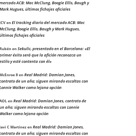
mercado ACB: Mac McClung, Boogie Ellis, Baugh y
Mark Hugues, últimos fichajes oficiales
El tracking diario del mercado ACB: Mac
JCV
en
McClung, Boogie Ellis, Baugh y Mark Hugues,
últimos fichajes oficiales
Sekulic, presentado en el Barcelona: «El
Rubén
en
primer éxito será que la afición reconozca un
estilo y esté contenta con él»
Real Madrid: Damian Jones,
McEnroe 8
en
contrato de un año; siguen mirando escoltas con
Lonnie Walker como lejana opción
Real Madrid: Damian Jones, contrato de
AOL
en
un año; siguen mirando escoltas con Lonnie
Walker como lejana opción
Real Madrid: Damian Jones,
Javi C Martínez
en
contrato de un año; siguen mirando escoltas con