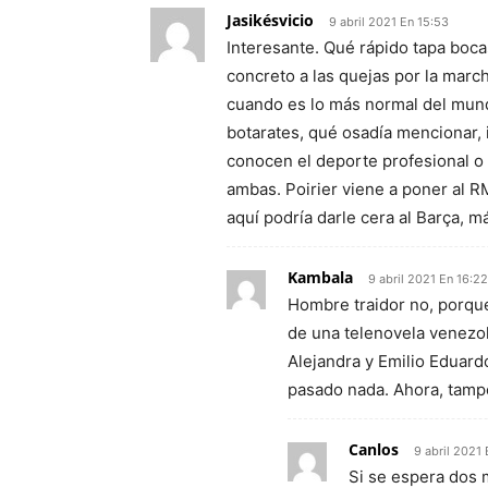
Jasikésvicio
9 abril 2021 En 15:53
Interesante. Qué rápido tapa bocas
concreto a las quejas por la marc
cuando es lo más normal del mund
botarates, qué osadía mencionar, 
conocen el deporte profesional o
ambas. Poirier viene a poner al R
aquí podría darle cera al Barça, m
Kambala
9 abril 2021 En 16:22
Hombre traidor no, porque
de una telenovela venezol
Alejandra y Emilio Eduard
pasado nada. Ahora, tampo
Canlos
9 abril 2021 
Si se espera dos m