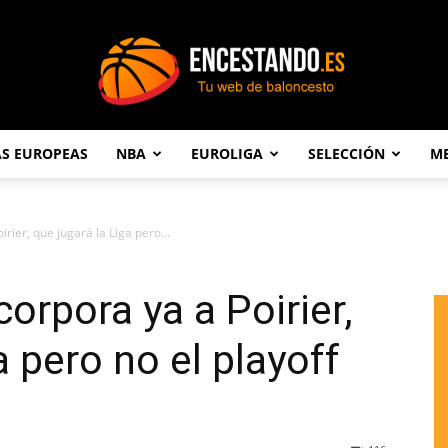
AS EUROPEAS
NBA
EUROLIGA
SELECCIÓN
ME
Encestando.es
rier, que jugará la Liga pero...
corpora ya a Poirier,
a pero no el playoff