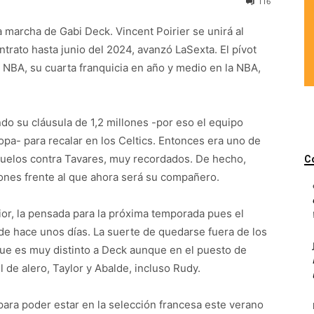
116
a marcha de Gabi Deck. Vincent Poirier se unirá al
rato hasta junio del 2024, avanzó LaSexta. El pívot
la NBA, su cuarta franquicia en año y medio en la NBA,
do su cláusula de 1,2 millones -por eso el equipo
pa- para recalar en los Celtics. Entonces era uno de
 duelos contra Tavares, muy recordados. De hecho,
C
ones frente al que ahora será su compañero.
ior, la pensada para la próxima temporada pues el
de hace unos días. La suerte de quedarse fuera de los
 que es muy distinto a Deck aunque en el puesto de
 de alero, Taylor y Abalde, incluso Rudy.
 para poder estar en la selección francesa este verano