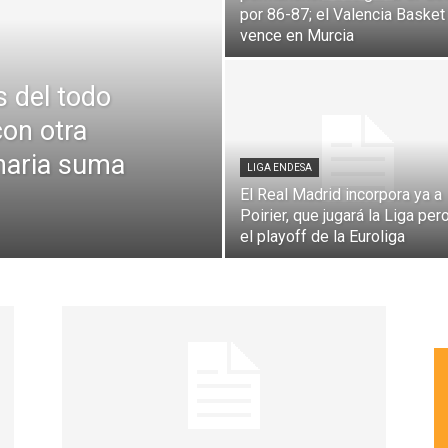
por 86-87; el Valencia Basket
vence en Murcia
s del todo
con otra
anaria suma
LIGA ENDESA
El Real Madrid incorpora ya a
Poirier, que jugará la Liga per
el playoff de la Euroliga