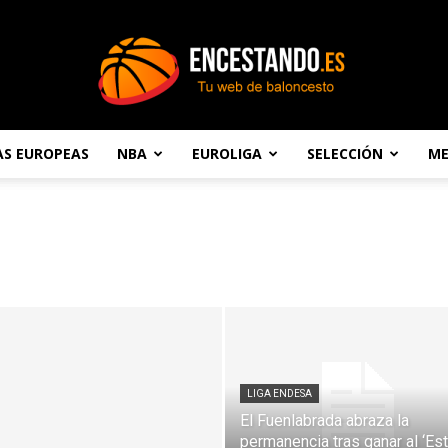
AS EUROPEAS
NBA
EUROLIGA
SELECCIÓN
ME
Encestando.es
LIGA ENDESA
El Fuenlabrada abraza la
permanencia tras ganar al ‘Est