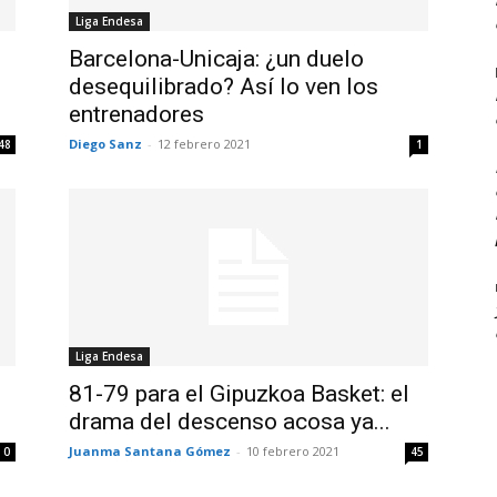
Liga Endesa
Barcelona-Unicaja: ¿un duelo
desequilibrado? Así lo ven los
entrenadores
Diego Sanz
-
12 febrero 2021
48
1
Liga Endesa
81-79 para el Gipuzkoa Basket: el
drama del descenso acosa ya...
Juanma Santana Gómez
-
10 febrero 2021
0
45