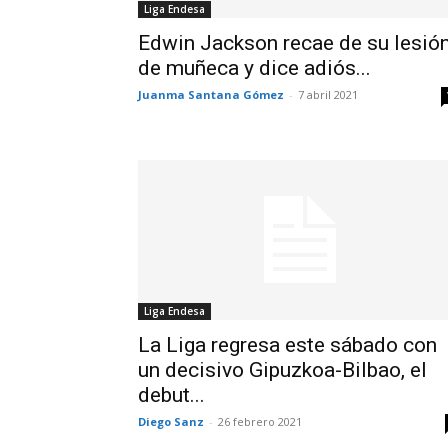
Liga Endesa
Edwin Jackson recae de su lesió
de muñeca y dice adiós...
Juanma Santana Gómez
-
7 abril 2021
Liga Endesa
La Liga regresa este sábado con
un decisivo Gipuzkoa-Bilbao, el
debut...
Diego Sanz
-
26 febrero 2021