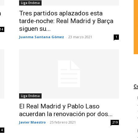
Liga Endesa
n
Tres partidos aplazados esta
tarde-noche: Real Madrid y Barça
siguen su...
14
Juanma Santana Gómez
-
23 marzo 2021
1
C
Liga Endesa
El Real Madrid y Pablo Laso
acuerdan la renovación por dos...
Javier Maestro
-
25 febrero 2021
219
4