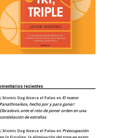
omentarios recientes
El nuevo
L'Atomic Dog Aixeca el Palau
en
Panathinaikos, hecho por y para ganar:
Obradovic ante el reto de poner orden en una
constelación de estrellas
Preocupación
L'Atomic Dog Aixeca el Palau
en
en la Euroliga: la eliminación del tope en gasto