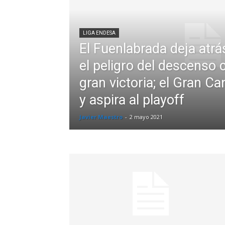
LIGA ENDESA
El Fuenlabrada deja atrá
el peligro del descenso 
gran victoria; el Gran C
y aspira al playoff
Javier Maestro
-
2 mayo 2021