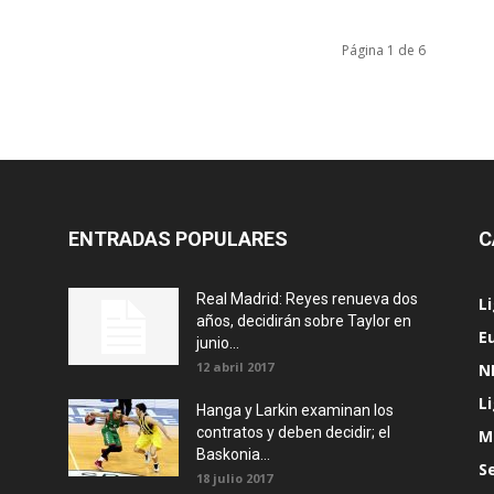
Página 1 de 6
ENTRADAS POPULARES
C
Real Madrid: Reyes renueva dos
L
años, decidirán sobre Taylor en
E
junio...
12 abril 2017
N
L
Hanga y Larkin examinan los
contratos y deben decidir; el
M
Baskonia...
S
18 julio 2017