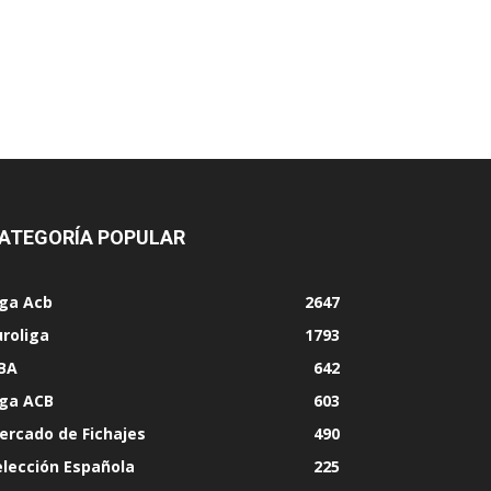
ATEGORÍA POPULAR
iga Acb
2647
uroliga
1793
BA
642
iga ACB
603
ercado de Fichajes
490
elección Española
225