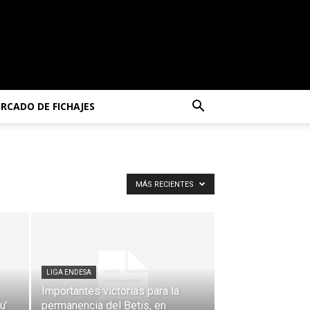
RCADO DE FICHAJES
MÁS RECIENTES
LIGA ENDESA
Importantes victorias para la
u’
permanencia del Betis, en