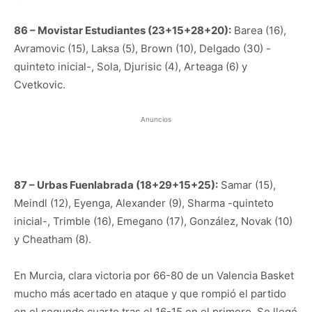
86 – Movistar Estudiantes (23+15+28+20):
Barea (16),
Avramovic (15), Laksa (5), Brown (10), Delgado (30) -
quinteto inicial-, Sola, Djurisic (4), Arteaga (6) y
Cvetkovic.
Anuncios
87 – Urbas Fuenlabrada (18+29+15+25):
Samar (15),
Meindl (12), Eyenga, Alexander (9), Sharma -quinteto
inicial-, Trimble (16), Emegano (17), González, Novak (10)
y Cheatham (8).
En Murcia, clara victoria por 66-80 de un Valencia Basket
mucho más acertado en ataque y que rompió el partido
en el segundo cuarto tras el 16-15 en el primero. Se llegó