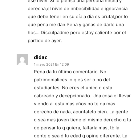
ese nivel. Si lo piensa una persona hecha y
derecha,el nivel de imbecibilidad e ignorancia
que debe tener en su día a día es brutal,por lo
que pena me dan.Pena y ganas de darle una
hos… Disculpadme pero estoy caliente por el
partido de ayer.
didac
1 mayo 2021 En 12:09
Pena da tu último comentario. No
patrimonialices lo q es ser o no del
estudiantes. No eres el unico q esta
cabreado y decepcionado. Una cosa el llevar
viendo al estu mas años no te da mas
derecho de nada, apuntatelo bien. La gente
q sea mas joven tiene el mismo derecho q tu
de pensar lo q quiera, faltaría mas, tb la
gente q sea d tu edad q opine diferente. La