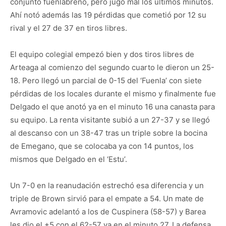
conjunto fuenlabreño, pero jugó mal los últimos minutos.
Ahí notó además las 19 pérdidas que cometió por 12 su
rival y el 27 de 37 en tiros libres.
El equipo colegial empezó bien y dos tiros libres de
Arteaga al comienzo del segundo cuarto le dieron un 25-
18. Pero llegó un parcial de 0-15 del ‘Fuenla’ con siete
pérdidas de los locales durante el mismo y finalmente fue
Delgado el que anotó ya en el minuto 16 una canasta para
su equipo. La renta visitante subió a un 27-37 y se llegó
al descanso con un 38-47 tras un triple sobre la bocina
de Emegano, que se colocaba ya con 14 puntos, los
mismos que Delgado en el ‘Estu’.
Un 7-0 en la reanudación estrechó esa diferencia y un
triple de Brown sirvió para el empate a 54. Un mate de
Avramovic adelantó a los de Cuspinera (58-57) y Barea
les dio el +5 con el 62-57 ya en el minuto 27. La defensa