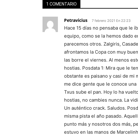
1 COMENTARIO
Petravicius
7 febrero 2021 En 22:23
Hace 15 días no pensaba que le íb
equipo, como se la hemos dado en 
parecemos otros. Zalgiris, Casad
afrontamos la Copa con muy buen
las borre el viernes. Al menos est
hostias. Posdata 1: Mira que le t
obstante es paisano y casi de mi
me dice gente que le conoce una 
Txus sube el pan. Hoy lo ha vuelt
hostias, no cambies nunca. La vidi
Un auténtico crack. Saludos. Posda
misma pista el año pasado. Aquell
punto más y nosotros dos más, per
estuvo en las manos de Marcelinh