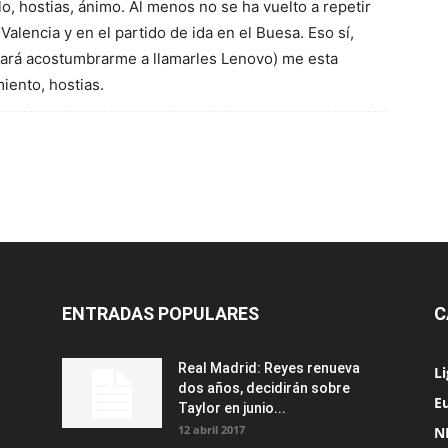
o, hostias, ánimo. Al menos no se ha vuelto a repetir
alencia y en el partido de ida en el Buesa. Eso sí,
stará acostumbrarme a llamarles Lenovo) me esta
iento, hostias.
ENTRADAS POPULARES
C
Real Madrid: Reyes renueva
L
dos años, decidirán sobre
Eu
Taylor en junio...
12 abril 2017
N