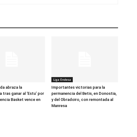
Liga Endesa
ada abraza la
Importantes victorias para la
 tras ganar al ‘Estu’ por
permanencia del Betis, en Donostia,
alencia Basket vence en
y del Obradoiro, con remontada al
Manresa