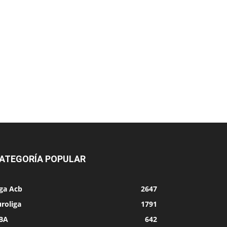
ATEGORÍA POPULAR
iga Acb
2647
roliga
1791
BA
642