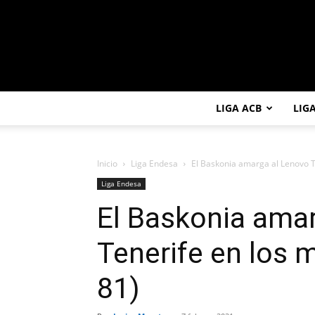
LIGA ACB
LIG
Inicio
Liga Endesa
El Baskonia amarga al Lenovo Te
Liga Endesa
El Baskonia ama
Tenerife en los m
81)