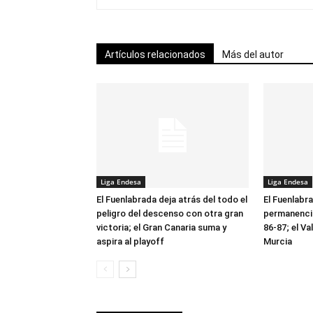
Artículos relacionados
Más del autor
Liga Endesa
Liga Endesa
El Fuenlabrada deja atrás del todo el
El Fuenlabr
peligro del descenso con otra gran
permanencia
victoria; el Gran Canaria suma y
86-87; el V
aspira al playoff
Murcia