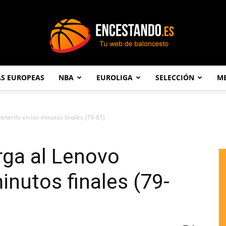
AS EUROPEAS
NBA
EUROLIGA
SELECCIÓN
ME
Encestando.es
nerife en los minutos finales (79-81)
rga al Lenovo
inutos finales (79-