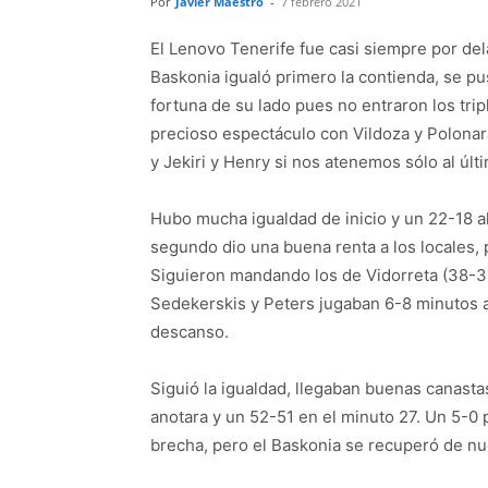
Por
Javier Maestro
-
7 febrero 2021
El Lenovo Tenerife fue casi siempre por del
Baskonia igualó primero la contienda, se pus
fortuna de su lado pues no entraron los trip
precioso espectáculo con Vildoza y Polonar
y Jekiri y Henry si nos atenemos sólo al últ
Hubo mucha igualdad de inicio y un 22-18 al
segundo dio una buena renta a los locales, 
Siguieron mandando los de Vidorreta (38-32,
Sedekerskis y Peters jugaban 6-8 minutos 
descanso.
Siguió la igualdad, llegaban buenas canast
anotara y un 52-51 en el minuto 27. Un 5-0 p
brecha, pero el Baskonia se recuperó de nue