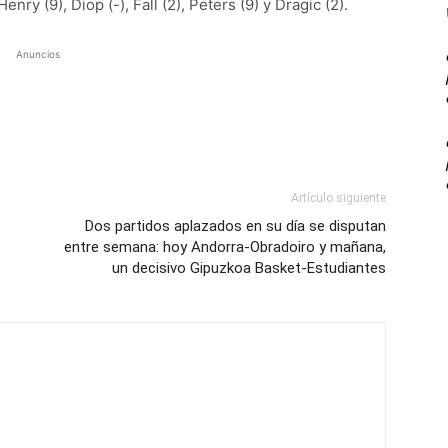
 Henry (9), Diop (-), Fall (2), Peters (9) y Dragic (2).
Anuncios
Artículo siguiente
Dos partidos aplazados en su día se disputan
entre semana: hoy Andorra-Obradoiro y mañana,
un decisivo Gipuzkoa Basket-Estudiantes