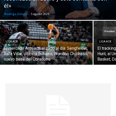
él»
Rodrigo Crespo
-
5 agosto 2026
LIGA ACB
LIGA ACB
El mercado Acb, actualizado al día: Sengfelder,
El trackin
Rafa Villar, últimos fichajes; Brandon Childress,
Hunt, al U
nuevo base del Obradoiro
Basket; Da