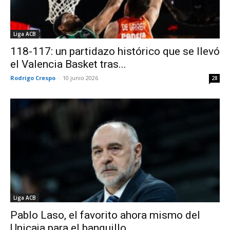
Liga ACB
118-117: un partidazo histórico que se llevó
el Valencia Basket tras...
Rodrigo Crespo
-
10 junio 2026
28
Liga ACB
Pablo Laso, el favorito ahora mismo del
Unicaja para el banquillo