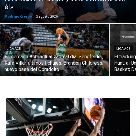
él»
Rodrigo Crespo
-
5 agosto 2026
LIGA ACB
LIGA ACB
El mercado Acb, actualizado al día: Sengfelder,
El trackin
Rafa Villar, últimos fichajes; Brandon Childress,
Hunt, al U
nuevo base del Obradoiro
Basket; Da