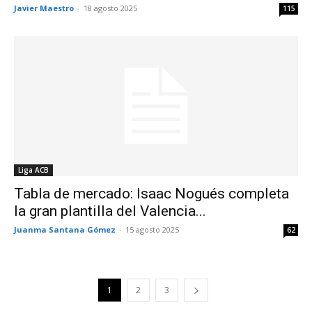
Javier Maestro
-
18 agosto 2025
115
Liga ACB
Tabla de mercado: Isaac Nogués completa
la gran plantilla del Valencia...
Juanma Santana Gómez
-
15 agosto 2025
62
1
2
3