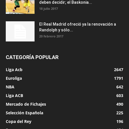
deben decidir; el Baskonia...
18 julio 2017
El Real Madrid ofreció ya la renovación a
Randolph y sólo...
20 febrero 2017
CATEGORÍA POPULAR
Liga Acb
2647
Euroliga
1791
NBA
642
Liga ACB
603
Mercado de Fichajes
490
Selección Española
225
Copa del Rey
196