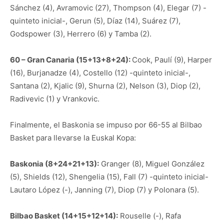
Sánchez (4), Avramovic (27), Thompson (4), Elegar (7) -
quinteto inicial-, Gerun (5), Díaz (14), Suárez (7),
Godspower (3), Herrero (6) y Tamba (2).
60 – Gran Canaria (15+13+8+24):
Cook, Paulí (9), Harper
(16), Burjanadze (4), Costello (12) -quinteto inicial-,
Santana (2), Kjalic (9), Shurna (2), Nelson (3), Diop (2),
Radivevic (1) y Vrankovic.
Finalmente, el Baskonia se impuso por 66-55 al Bilbao
Basket para llevarse la Euskal Kopa:
Baskonia (8+24+21+13):
Granger (8), Miguel González
(5), Shields (12), Shengelia (15), Fall (7) -quinteto inicial-
Lautaro López (-), Janning (7), Diop (7) y Polonara (5).
Bilbao Basket (14+15+12+14):
Rouselle (-), Rafa