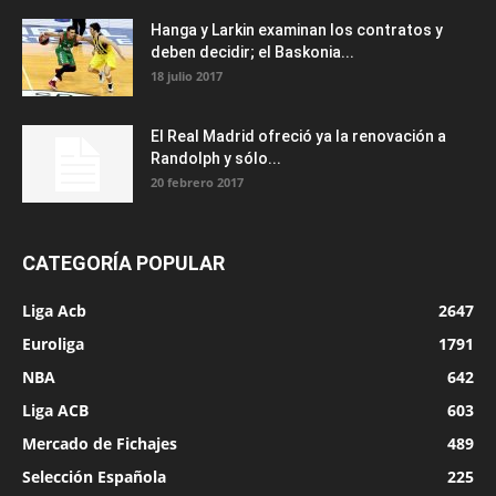
Hanga y Larkin examinan los contratos y
deben decidir; el Baskonia...
18 julio 2017
El Real Madrid ofreció ya la renovación a
Randolph y sólo...
20 febrero 2017
CATEGORÍA POPULAR
Liga Acb
2647
Euroliga
1791
NBA
642
Liga ACB
603
Mercado de Fichajes
489
Selección Española
225