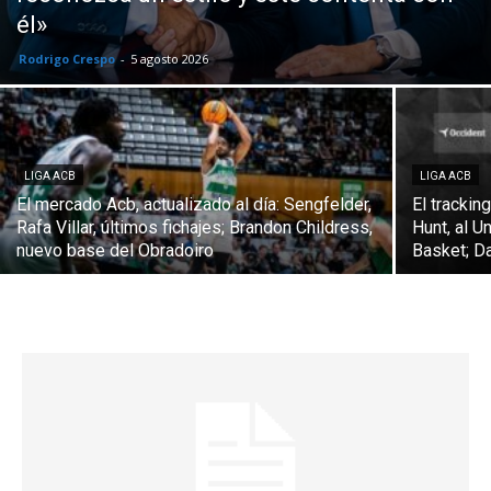
él»
Rodrigo Crespo
-
5 agosto 2026
LIGA ACB
LIGA ACB
El mercado Acb, actualizado al día: Sengfelder,
El trackin
Rafa Villar, últimos fichajes; Brandon Childress,
Hunt, al U
nuevo base del Obradoiro
Basket; Da