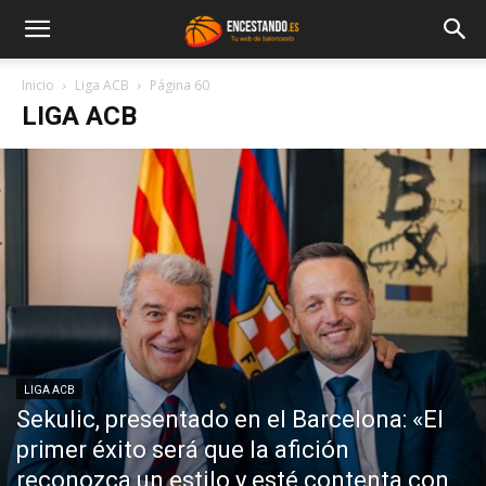
Inicio
Liga ACB
Página 60
LIGA ACB
LIGA ACB
Sekulic, presentado en el Barcelona: «El
primer éxito será que la afición
reconozca un estilo y esté contenta con