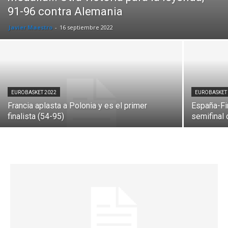
91-96 contra Alemania
Javier Maestro
-
16 septiembre 2022
EUROBASKET 2022
EUROBASKET
Francia aplasta a Polonia y es el primer
España-Fin
finalista (54-95)
semifinal