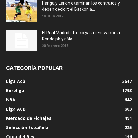
Hanga y Larkin examinan los contratos y
deben decidir; el Baskonia...
18 julio 2017
El Real Madrid ofreció ya la renovación a
Randolph y sólo...
20 febrero 2017
CATEGORÍA POPULAR
Liga Acb
2647
Euroliga
1793
NBA
642
Liga ACB
603
Mercado de Fichajes
491
Selección Española
225
Copa del Rey
196