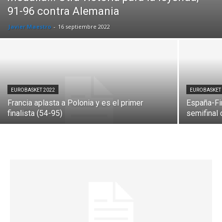
91-96 contra Alemania
Javier Maestro
-
16 septiembre 2022
EUROBASKET 2022
EUROBASKET
Francia aplasta a Polonia y es el primer
España-Fin
finalista (54-95)
semifinal