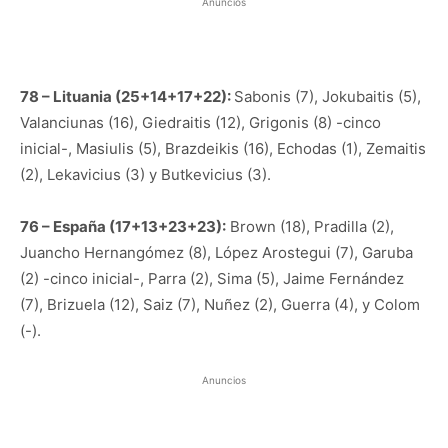
Anuncios
78 – Lituania (25+14+17+22):
Sabonis (7), Jokubaitis (5),
Valanciunas (16), Giedraitis (12), Grigonis (8) -cinco
inicial-, Masiulis (5), Brazdeikis (16), Echodas (1), Zemaitis
(2), Lekavicius (3) y Butkevicius (3).
76 – España (17+13+23+23):
Brown (18), Pradilla (2),
Juancho Hernangómez (8), López Arostegui (7), Garuba
(2) -cinco inicial-, Parra (2), Sima (5), Jaime Fernández
(7), Brizuela (12), Saiz (7), Nuñez (2), Guerra (4), y Colom
(-).
Anuncios