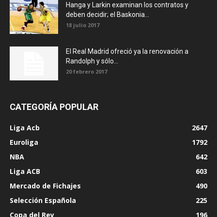
Hanga y Larkin examinan los contratos y
deben decidir; el Baskonia...
18 julio 2017
El Real Madrid ofreció ya la renovación a
Randolph y sólo...
20 febrero 2017
CATEGORÍA POPULAR
Liga Acb
2647
Euroliga
1792
NBA
642
Liga ACB
603
Mercado de Fichajes
490
Selección Española
225
Copa del Rey
196