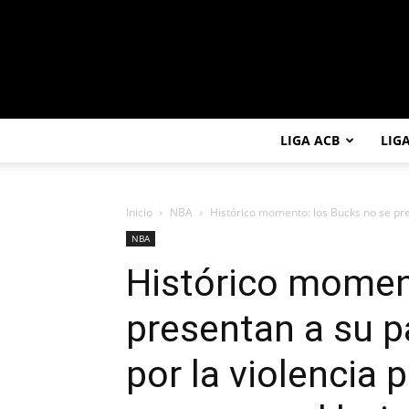
LIGA ACB
LIG
Inicio
NBA
Histórico momento: los Bucks no se pre
NBA
Histórico momen
presentan a su p
por la violencia 