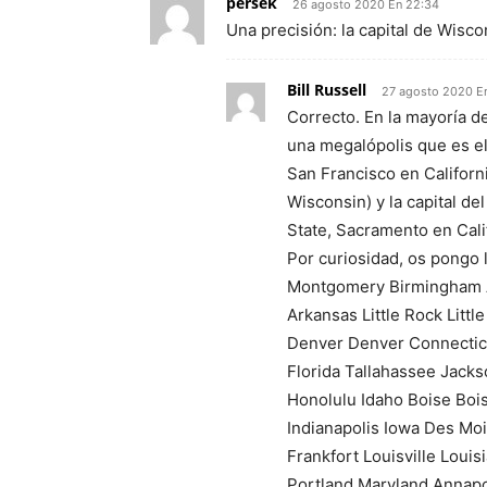
persek
26 agosto 2020 En 22:34
Una precisión: la capital de Wisc
Bill Russell
27 agosto 2020 E
Correcto. En la mayoría d
una megalópolis que es e
San Francisco en Californ
Wisconsin) y la capital 
State, Sacramento en Cali
Por curiosidad, os pongo l
Montgomery Birmingham A
Arkansas Little Rock Litt
Denver Denver Connectic
Florida Tallahassee Jacks
Honolulu Idaho Boise Boise
Indianapolis Iowa Des Mo
Frankfort Louisville Lou
Portland Maryland Annapo