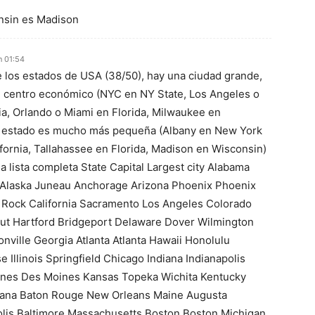
onsin es Madison
n 01:54
e los estados de USA (38/50), hay una ciudad grande,
l centro económico (NYC en NY State, Los Angeles o
ia, Orlando o Miami en Florida, Milwaukee en
del estado es mucho más pequeña (Albany en New York
fornia, Tallahassee en Florida, Madison en Wisconsin)
a lista completa State Capital Largest city Alabama
laska Juneau Anchorage Arizona Phoenix Phoenix
le Rock California Sacramento Los Angeles Colorado
ut Hartford Bridgeport Delaware Dover Wilmington
onville Georgia Atlanta Atlanta Hawaii Honolulu
 Illinois Springfield Chicago Indiana Indianapolis
ines Des Moines Kansas Topeka Wichita Kentucky
isiana Baton Rouge New Orleans Maine Augusta
lis Baltimore Massachusetts Boston Boston Michigan