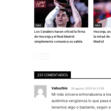
NBA
NBA
Los Cavaliers hacen oficial la firma
Hezonja, un 
de Hezonja y el Real Madrid
la mitad de 
simplemente comunica su salida
Madrid
233 COMENTARIOS
Valsurbio
26 agosto 2020 En 21:09
Mi más sincera enhorabuena a los
auténtica vergüenza lo que pasa 
tenemos algo o bastante, según s