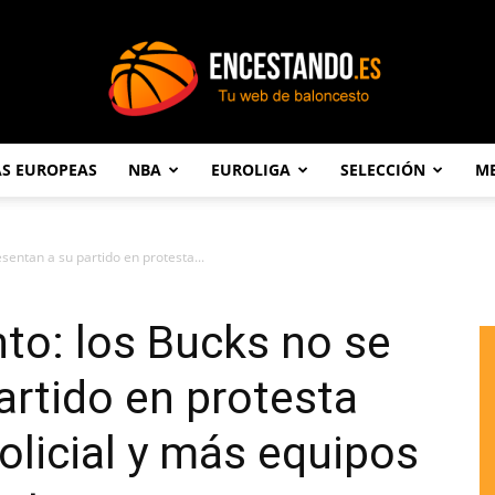
AS EUROPEAS
NBA
EUROLIGA
SELECCIÓN
ME
Encestando.es
sentan a su partido en protesta...
to: los Bucks no se
artido en protesta
policial y más equipos