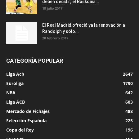
deben decidir; el Baskonia...
18 julio 2017
El Real Madrid ofreció ya la renovación a
Randolph y sólo...
20 febrero 2017
CATEGORÍA POPULAR
Liga Acb
2647
Euroliga
1790
NBA
642
Liga ACB
603
Mercado de Fichajes
488
Selección Española
225
Copa del Rey
196