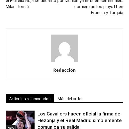
el Estrella Roja se decanta por
Munich ya está en semifinales;
Milan Tomić
comienzan los playoff en
Francia y Turquía
Redacción
Artículos relacionados
Más del autor
Los Cavaliers hacen oficial la firma de
Hezonja y el Real Madrid simplemente
comunica su salida
NBA