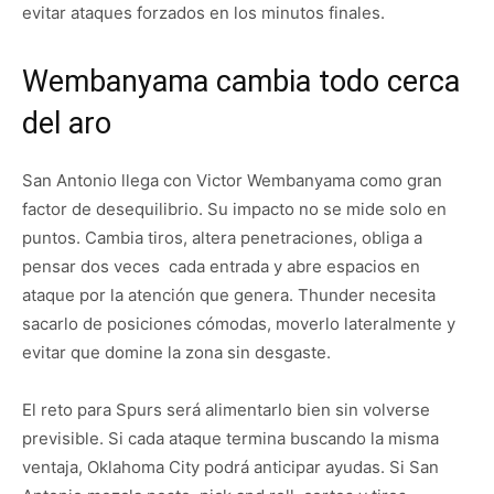
evitar ataques forzados en los minutos finales.
Wembanyama cambia todo cerca
del aro
San Antonio llega con Victor Wembanyama como gran
factor de desequilibrio. Su impacto no se mide solo en
puntos. Cambia tiros, altera penetraciones, obliga a
pensar dos veces
cada entrada y abre espacios en
ataque por la atención que genera. Thunder necesita
sacarlo de posiciones cómodas, moverlo lateralmente y
evitar que domine la zona sin desgaste.
El reto para Spurs será alimentarlo bien sin volverse
previsible. Si cada ataque termina buscando la misma
ventaja, Oklahoma City podrá anticipar ayudas. Si San