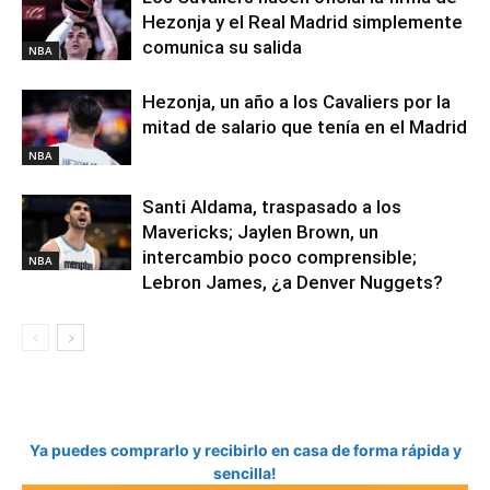
Hezonja y el Real Madrid simplemente
comunica su salida
NBA
Hezonja, un año a los Cavaliers por la
mitad de salario que tenía en el Madrid
NBA
Santi Aldama, traspasado a los
Mavericks; Jaylen Brown, un
intercambio poco comprensible;
NBA
Lebron James, ¿a Denver Nuggets?
Ya puedes comprarlo y recibirlo en casa de forma rápida y
sencilla!