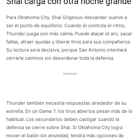
Shai carga con otra noche grande
Para Oklahoma City, Shai Gilgeous-Alexander vuelve a
ser el punto de equilibrio. Cuando él controla el ritmo,
Thunder juega con más calma. Puede atacar el aro, sacar
faltas, atraer ayudas y liberar tiros para sus compañeros.
Su lectura será decisiva, porque San Antonio intentará
cerrarle caminos sin desordenar toda la defensa.
Anuncios
Thunder también necesita respuestas alrededor de su
estrella. En un Game 7, los tiros abiertos pesan más de lo
habitual. Los secundarios deben castigar cuando la
defensa se cierre sobre Shai. Si Oklahoma City logra
mover el balón sin ansiedad, tendrá más opciones de