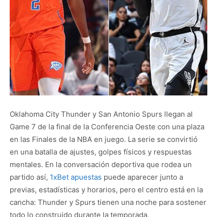
Oklahoma City Thunder y San Antonio Spurs llegan al
Game 7 de la final de la Conferencia Oeste con una plaza
en las Finales de la NBA en juego. La serie se convirtió
en una batalla de ajustes, golpes físicos y respuestas
mentales. En la conversación deportiva que rodea un
partido así,
1xBet apuestas
puede aparecer junto a
previas, estadísticas y horarios, pero el centro está en la
cancha: Thunder y Spurs tienen una noche para sostener
todo lo construido durante la temporada.