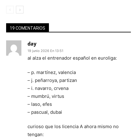
19 COMENTARIOS
day
19 junio 2026 En 13:51
al alza el entrenador español en euroliga:
– p. martínez, valencia
– j. peñarroya, partizan
– i. navarro, crvena
– mumbrú, virtus
– laso, efes
– pascual, dubai
curioso que los licencia A ahora mismo no
tengan: