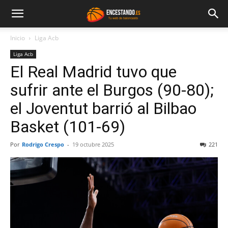
Inicio
Liga Acb
Liga Acb
El Real Madrid tuvo que
sufrir ante el Burgos (90-80);
el Joventut barrió al Bilbao
Basket (101-69)
Por
Rodrigo Crespo
-
19 octubre 2025
221