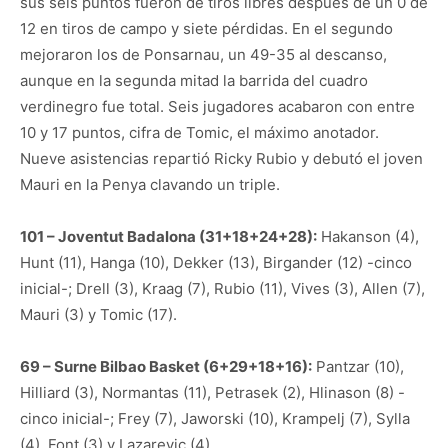
sus seis puntos fueron de tiros libres después de un 0 de
12 en tiros de campo y siete pérdidas. En el segundo
mejoraron los de Ponsarnau, un 49-35 al descanso,
aunque en la segunda mitad la barrida del cuadro
verdinegro fue total. Seis jugadores acabaron con entre
10 y 17 puntos, cifra de Tomic, el máximo anotador.
Nueve asistencias repartió Ricky Rubio y debutó el joven
Mauri en la Penya clavando un triple.
101 – Joventut Badalona (31+18+24+28):
Hakanson (4),
Hunt (11), Hanga (10), Dekker (13), Birgander (12) -cinco
inicial-; Drell (3), Kraag (7), Rubio (11), Vives (3), Allen (7),
Mauri (3) y Tomic (17).
69 – Surne Bilbao Basket (6+29+18+16):
Pantzar (10),
Hilliard (3), Normantas (11), Petrasek (2), Hlinason (8) -
cinco inicial-; Frey (7), Jaworski (10), Krampelj (7), Sylla
(4), Font (3) y Lazarevic (4).