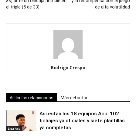
83) ante un Unicaja horrible en
y la recompensa con el juego
el triple (5 de 33)
de alta volatilidad
Rodrigo Crespo
Artículos relacionados
Más del autor
Así están los 18 equipos Acb: 102
fichajes ya oficiales y siete plantillas
ya completas
Liga Acb