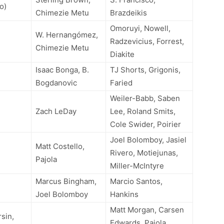
o)
Chimezie Metu
Brazdeikis
Omoruyi, Nowell,
W. Hernangómez,
Radzevicius, Forrest,
Chimezie Metu
Diakite
Isaac Bonga, B.
TJ Shorts, Grigonis,
Bogdanovic
Faried
Weiler-Babb, Saben
Zach LeDay
Lee, Roland Smits,
Cole Swider, Poirier
Joel Bolomboy, Jasiel
Matt Costello,
Rivero, Motiejunas,
Pajola
Miller-McIntyre
Marcus Bingham,
Marcio Santos,
Joel Bolomboy
Hankins
Matt Morgan, Carsen
sin,
Edwards, Pajola,