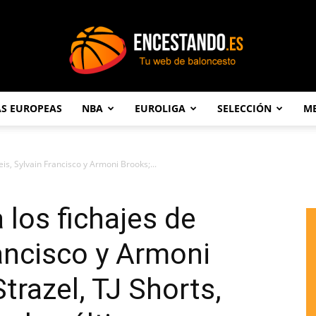
AS EUROPEAS
NBA
EUROLIGA
SELECCIÓN
ME
Encestando.es
eis, Sylvain Francisco y Armoni Brooks;...
 los fichajes de
rancisco y Armoni
trazel, TJ Shorts,