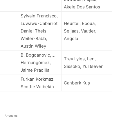
Akele Dos Santos
Sylvain Francisco,
Luwawu-Cabarrot,
Heurtel, Eboua,
h
Daniel Theis,
Seljaas, Vautier,
Weiler-Babb,
Angola
Austin Wiley
B. Bogdanovic, J.
Trey Lyles, Len,
Hernangómez,
Sissoko, Yurtseven
Jaime Pradilla
Furkan Korkmaz,
Canberk Kuş
Scottie
Wilbekin
Anuncios