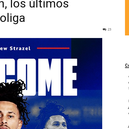
, los últimos
roliga
23
C