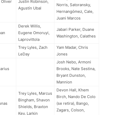
 Oliver
Justin Robinson,
Norris, Satoransky,
Agustín Ubal
Hernangómez, Cale,
Juani Marcos
Derek Willis,
Jabari Parker, Duane
man
Eugene Omoruyi,
Washington, Calathes
Laprovittola
Trey Lyles, Zach
Yam Madar, Chris
LeDay
Jones
Josh Nebo, Armoni
Darius
Brooks, Nate Sestina,
Bryant Dunston,
Mannion
Devon Hall, Khem
Trey Lyles, Marcus
Birch, Nando De Colo
Bingham, Shavon
iunas
(se retira), Bango,
Shields, Braxton
Zagars, Colson,
Key, Larkin