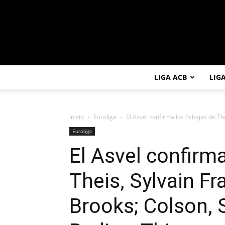
LIGA ACB
LIG
Inicio
Euroliga
El Asvel confirma los fichajes de Th
Euroliga
El Asvel confirma
Theis, Sylvain F
Brooks; Colson, S