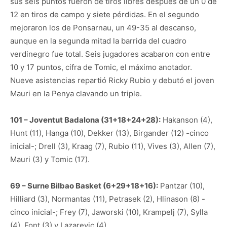
sus seis puntos fueron de tiros libres después de un 0 de
12 en tiros de campo y siete pérdidas. En el segundo
mejoraron los de Ponsarnau, un 49-35 al descanso,
aunque en la segunda mitad la barrida del cuadro
verdinegro fue total. Seis jugadores acabaron con entre
10 y 17 puntos, cifra de Tomic, el máximo anotador.
Nueve asistencias repartió Ricky Rubio y debutó el joven
Mauri en la Penya clavando un triple.
101 – Joventut Badalona (31+18+24+28):
Hakanson (4),
Hunt (11), Hanga (10), Dekker (13), Birgander (12) -cinco
inicial-; Drell (3), Kraag (7), Rubio (11), Vives (3), Allen (7),
Mauri (3) y Tomic (17).
69 – Surne Bilbao Basket (6+29+18+16):
Pantzar (10),
Hilliard (3), Normantas (11), Petrasek (2), Hlinason (8) -
cinco inicial-; Frey (7), Jaworski (10), Krampelj (7), Sylla
(4), Font (3) y Lazarevic (4).