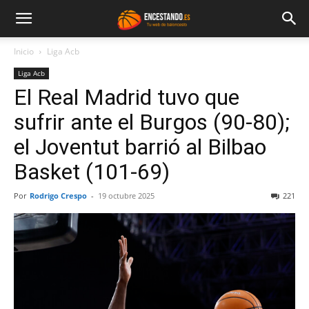
Inicio
Liga Acb
Liga Acb
El Real Madrid tuvo que
sufrir ante el Burgos (90-80);
el Joventut barrió al Bilbao
Basket (101-69)
Por
Rodrigo Crespo
-
19 octubre 2025
221