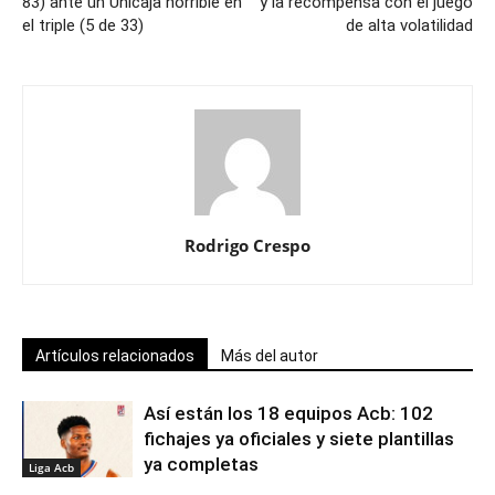
83) ante un Unicaja horrible en
y la recompensa con el juego
el triple (5 de 33)
de alta volatilidad
Rodrigo Crespo
Artículos relacionados
Más del autor
Así están los 18 equipos Acb: 102
fichajes ya oficiales y siete plantillas
ya completas
Liga Acb