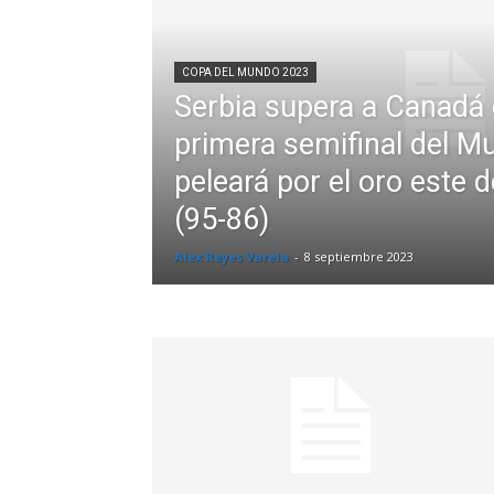
COPA DEL MUNDO 2023
Serbia supera a Canadá 
primera semifinal del Mu
peleará por el oro este
(95-86)
Alex Reyes Varela
-
8 septiembre 2023