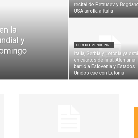
recital de Petrusev y Bogdano
USA arrolla a Italia
en la
ndial y
COPA DEL MUNDO 2023
 domingo
Italia, Serbia y Letonia ya est
en cuartos de final; Alemania
barrió a Eslovenia y Estados
Unidos cae con Letonia