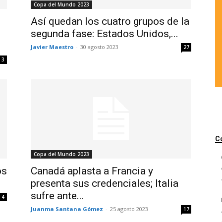
Copa del Mundo 2023
Así quedan los cuatro grupos de la
segunda fase: Estados Unidos,...
Javier Maestro
-
30 agosto 2023
27
3
C
Copa del Mundo 2023
os
Canadá aplasta a Francia y
presenta sus credenciales; Italia
sufre ante...
4
Juanma Santana Gómez
-
25 agosto 2023
17