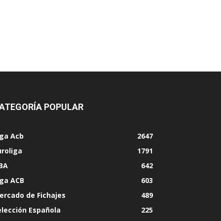
ATEGORÍA POPULAR
iga Acb
2647
uroliga
1791
BA
642
iga ACB
603
ercado de Fichajes
489
elección Española
225