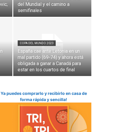
vic;
del Mundial y el camino a
semifinales
COPA DEL MUNDO 2023
án
España cae ante Letonia en un
mal partido (69-74) y ahora está
obligada a ganar a Canadá para
estar en los cuartos de final
Ya puedes comprarlo y recibirlo en casa de
forma rápida y sencilla!