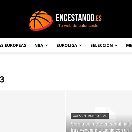
AS EUROPEAS
NBA
EUROLIGA
SELECCIÓN
ME
Encestando.es
3
COPA DEL MUNDO 2023
Serbia se mete en semifinale
tras vencer a Lituania con un