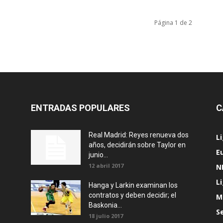
Página 1 de 2
ENTRADAS POPULARES
C
Real Madrid: Reyes renueva dos
L
años, decidirán sobre Taylor en
E
junio...
12 abril 2017
N
L
Hanga y Larkin examinan los
contratos y deben decidir; el
M
Baskonia...
S
18 julio 2017