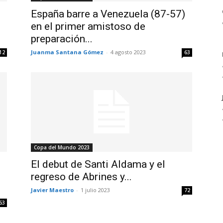
España barre a Venezuela (87-57)
en el primer amistoso de
preparación...
Juanma Santana Gómez
-
4 agosto 2023
12
63
Copa del Mundo 2023
El debut de Santi Aldama y el
regreso de Abrines y...
Javier Maestro
-
1 julio 2023
72
63