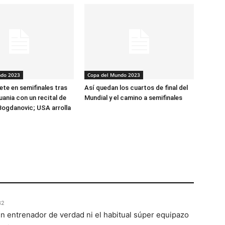
ndo 2023
Copa del Mundo 2023
ete en semifinales tras
Así quedan los cuartos de final del
uania con un recital de
Mundial y el camino a semifinales
Bogdanovic; USA arrolla
32
n entrenador de verdad ni el habitual súper equipazo