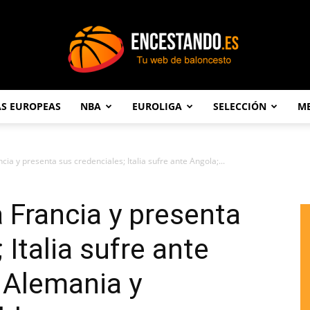
AS EUROPEAS
NBA
EUROLIGA
SELECCIÓN
ME
Encestando.es
ia y presenta sus credenciales; Italia sufre ante Angola;...
 Francia y presenta
 Italia sufre ante
, Alemania y