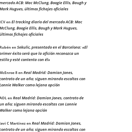
mercado ACB: Mac McClung, Boogie Ellis, Baugh y
Mark Hugues, últimos fichajes oficiales
El tracking diario del mercado ACB: Mac
JCV
en
McClung, Boogie Ellis, Baugh y Mark Hugues,
últimos fichajes oficiales
Sekulic, presentado en el Barcelona: «El
Rubén
en
primer éxito será que la afición reconozca un
estilo y esté contenta con él»
Real Madrid: Damian Jones,
McEnroe 8
en
contrato de un año; siguen mirando escoltas con
Lonnie Walker como lejana opción
Real Madrid: Damian Jones, contrato de
AOL
en
un año; siguen mirando escoltas con Lonnie
Walker como lejana opción
Real Madrid: Damian Jones,
Javi C Martínez
en
contrato de un año; siguen mirando escoltas con