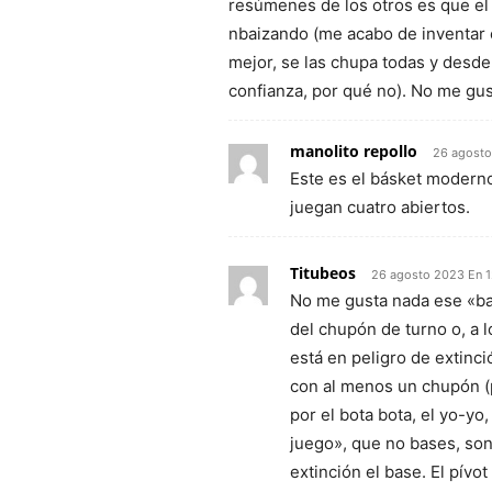
resúmenes de los otros es que el 
nbaizando (me acabo de inventar e
mejor, se las chupa todas y desde 
confianza, por qué no). No me gus
manolito repollo
26 agosto
Este es el básket moderno
juegan cuatro abiertos.
Titubeos
26 agosto 2023 En 1
No me gusta nada ese «ba
del chupón de turno o, a 
está en peligro de extin
con al menos un chupón (p
por el bota bota, el yo-yo
juego», que no bases, son
extinción el base. El pívot