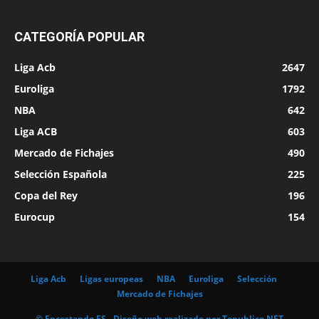
CATEGORÍA POPULAR
Liga Acb
2647
Euroliga
1792
NBA
642
Liga ACB
603
Mercado de Fichajes
490
Selección Española
225
Copa del Rey
196
Eurocup
154
Liga Acb
Ligas europeas
NBA
Euroliga
Selección
Mercado de Fichajes
© Encestando.ES - Diseño web realizado por
Tepublico.NET