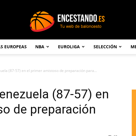
AS EUROPEAS
NBA
EUROLIGA
SELECCIÓN
ME
Encestando.es
ela (87-57) en el primer amistoso de preparación para...
enezuela (87-57) en
so de preparación