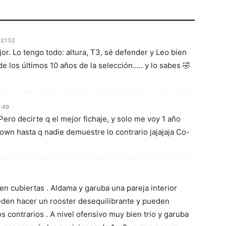
 21:52
or. Lo tengo todo: altura, T3, sé defender y Leo bien
de los últimos 10 años de la selección….. y lo sabes 🤣
2:49
ro decirte q el mejor fichaje, y solo me voy 1 año
rown hasta q nadie demuestre lo contrario jajajaja Co-
en cubiertas . Aldama y garuba una pareja interior
ueden hacer un rooster desequilibrante y pueden
 contrarios . A nivel ofensivo muy bien trio y garuba