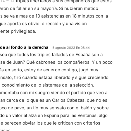
10 – 12 triples libertados a sus compañeros que estos
ron de fallar en su mayoría. Si hubieran metido
s se va a mas de 10 asistencias en 18 minutos con la
que aporta es obvio: dirección y una visión
ente privilegiada.
 de al fondo a la derecha
5 agosto 2023 En 08:44
sea que todos los triples fallados de España son a
se de Juan? Qué cabrones los compañeros. Y un poco
s en serio, estoy de acuerdo contigo, jugó muy
nsato, tiró cuando estaba liberado y sigue creciendo
 conocimiento de lo sistemas de la selección.
mentaba con mi suegro viendo el partido que veo a
an cerca de lo que es un Carlos Cabezas, que no es
co de pavo, un tío muy sensato con el balón y sobre
do un valor al alza en España para las Ventanas, algo
e parecen obviar los que le critican con criterios
fusos.