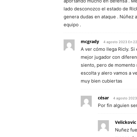
aportando mucho en defensa . Me 
lado desconozco el estado de Ric
genera dudas en ataque . Núñez a
equipo .
mcgrady
4 agosto 2023 En 2
A ver cómo llega Ricly. Si
mejor jugador con diferen
siento, pero de momento n
escolta y alero vamos a v
muy bien cubiertas
césar
4 agosto 2023
Por fin alguien s
Velickovic
Nuñez fue