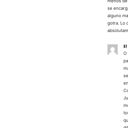
menos de 
se encarga
alguno ma
gotra. Lo 
absolutam
El
O 
pa
má
se
en
Co
Ju
mo
to
qu
di