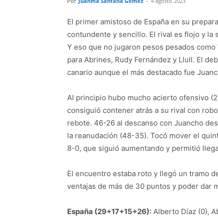
Por
Juanma Santana Gómez
-
4 agosto 2023
El primer amistoso de España en su prepara
contundente y sencillo. El rival es flojo y 
Y eso que no jugaron pesos pesados como 
para Abrines, Rudy Fernández y Llull. El de
canario aunque el más destacado fue Juan
Al principio hubo mucho acierto ofensivo (
consiguió contener atrás a su rival con robo
rebote. 46-26 al descanso con Juancho des
la reanudación (48-35). Tocó mover el quin
8-0, que siguió aumentando y permitió llega
El encuentro estaba roto y llegó un tramo 
ventajas de más de 30 puntos y poder dar m
España (29+17+15+26):
Alberto Díaz (0), A