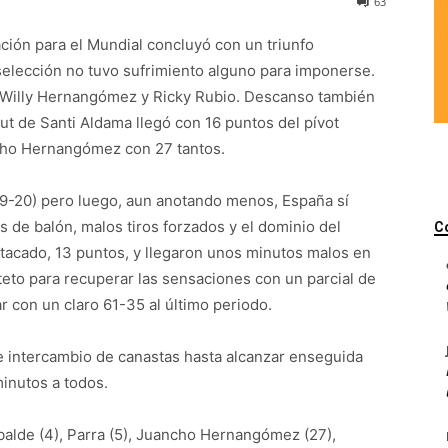
63
ción para el Mundial concluyó con un triunfo
la selección no tuvo sufrimiento alguno para imponerse.
Willy Hernangómez y Ricky Rubio. Descanso también
but de Santi Aldama llegó con 16 puntos del pívot
cho Hernangómez con 27 tantos.
29-20) pero luego, aun anotando menos, España sí
s de balón, malos tiros forzados y el dominio del
C
tacado, 13 puntos, y llegaron unos minutos malos en
teto para recuperar las sensaciones con un parcial de
r con un claro 61-35 al último periodo.
de intercambio de canastas hasta alcanzar enseguida
inutos a todos.
balde (4), Parra (5), Juancho Hernangómez (27),