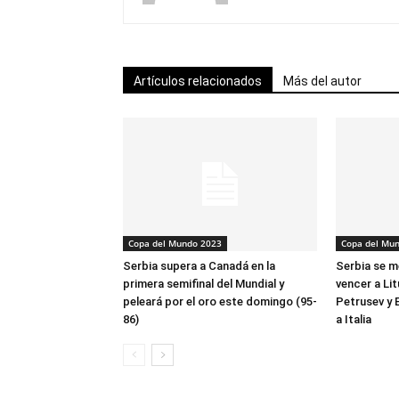
Artículos relacionados
Más del autor
Copa del Mundo 2023
Copa del Mu
Serbia supera a Canadá en la
Serbia se m
primera semifinal del Mundial y
vencer a Lit
peleará por el oro este domingo (95-
Petrusev y 
86)
a Italia