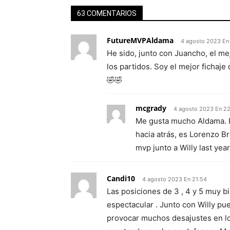
63 COMENTARIOS
FutureMVPAldama
4 agosto 2023 En
He sido, junto con Juancho, el mej
los partidos. Soy el mejor fichaje 
🤣🤣
mcgrady
4 agosto 2023 En 2
Me gusta mucho Aldama. Pe
hacia atrás, es Lorenzo B
mvp junto a Willy last year
Candi10
4 agosto 2023 En 21:54
Las posiciones de 3 , 4 y 5 muy bi
espectacular . Junto con Willy p
provocar muchos desajustes en los