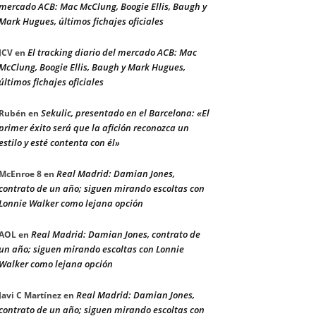
mercado ACB: Mac McClung, Boogie Ellis, Baugh y
Mark Hugues, últimos fichajes oficiales
El tracking diario del mercado ACB: Mac
JCV
en
McClung, Boogie Ellis, Baugh y Mark Hugues,
últimos fichajes oficiales
Sekulic, presentado en el Barcelona: «El
Rubén
en
primer éxito será que la afición reconozca un
estilo y esté contenta con él»
Real Madrid: Damian Jones,
McEnroe 8
en
contrato de un año; siguen mirando escoltas con
Lonnie Walker como lejana opción
Real Madrid: Damian Jones, contrato de
AOL
en
un año; siguen mirando escoltas con Lonnie
Walker como lejana opción
Real Madrid: Damian Jones,
Javi C Martínez
en
contrato de un año; siguen mirando escoltas con