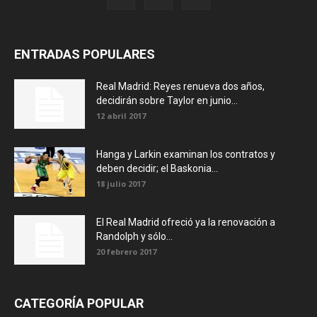
ENTRADAS POPULARES
Real Madrid: Reyes renueva dos años,
decidirán sobre Taylor en junio...
12 abril 2017
Hanga y Larkin examinan los contratos y
deben decidir; el Baskonia...
18 julio 2017
El Real Madrid ofreció ya la renovación a
Randolph y sólo...
20 febrero 2017
CATEGORÍA POPULAR