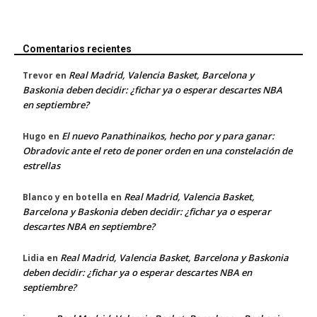
Comentarios recientes
Real Madrid, Valencia Basket, Barcelona y
Trevor
en
Baskonia deben decidir: ¿fichar ya o esperar descartes NBA
en septiembre?
El nuevo Panathinaikos, hecho por y para ganar:
Hugo
en
Obradovic ante el reto de poner orden en una constelación de
estrellas
Real Madrid, Valencia Basket,
Blanco y en botella
en
Barcelona y Baskonia deben decidir: ¿fichar ya o esperar
descartes NBA en septiembre?
Real Madrid, Valencia Basket, Barcelona y Baskonia
Lidia
en
deben decidir: ¿fichar ya o esperar descartes NBA en
septiembre?