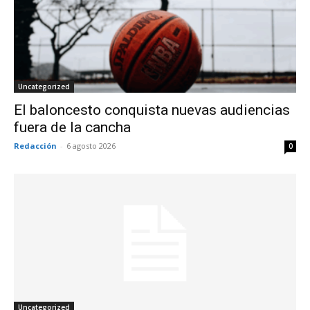
Uncategorized
El baloncesto conquista nuevas audiencias
fuera de la cancha
Redacción
-
6 agosto 2026
0
Uncategorized