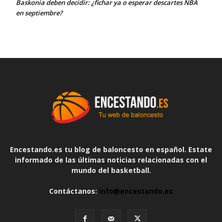
Baskonia deben decidir: ¿fichar ya o esperar descartes NBA
en septiembre?
Encestando.es tu blog de baloncesto en español. Estate
informado de las últimas noticias relacionadas con el
mundo del basketball.
Contáctanos:
info@encestando.es