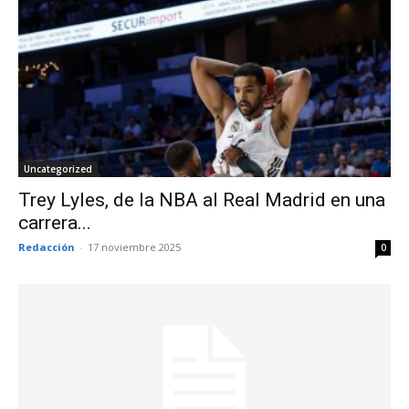
Uncategorized
Trey Lyles, de la NBA al Real Madrid en una
carrera...
Redacción
-
17 noviembre 2025
0