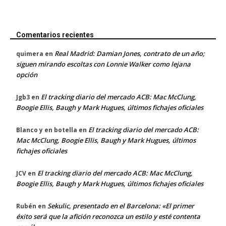
Comentarios recientes
Real Madrid: Damian Jones, contrato de un año;
quimera
en
siguen mirando escoltas con Lonnie Walker como lejana
opción
El tracking diario del mercado ACB: Mac McClung,
Jgb3
en
Boogie Ellis, Baugh y Mark Hugues, últimos fichajes oficiales
El tracking diario del mercado ACB:
Blanco y en botella
en
Mac McClung, Boogie Ellis, Baugh y Mark Hugues, últimos
fichajes oficiales
El tracking diario del mercado ACB: Mac McClung,
JCV
en
Boogie Ellis, Baugh y Mark Hugues, últimos fichajes oficiales
Sekulic, presentado en el Barcelona: «El primer
Rubén
en
éxito será que la afición reconozca un estilo y esté contenta