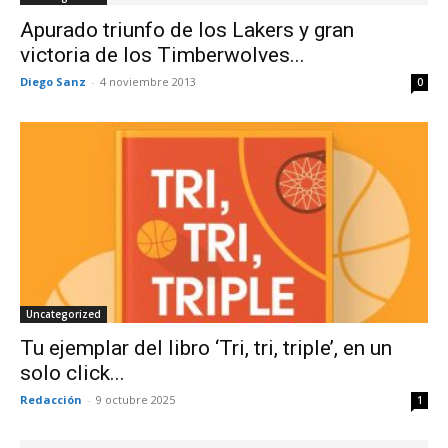
Apurado triunfo de los Lakers y gran
victoria de los Timberwolves...
Diego Sanz
-
4 noviembre 2013
0
Uncategorized
Tu ejemplar del libro ‘Tri, tri, triple’, en un
solo click...
Redacción
-
9 octubre 2025
1