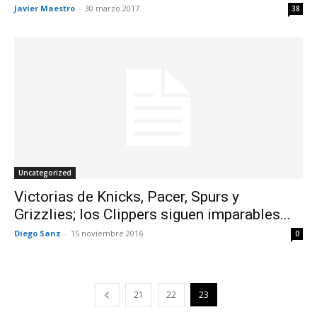
Javier Maestro
-
30 marzo 2017
38
Uncategorized
Victorias de Knicks, Pacer, Spurs y
Grizzlies; los Clippers siguen imparables...
Diego Sanz
-
15 noviembre 2016
0
21
22
23