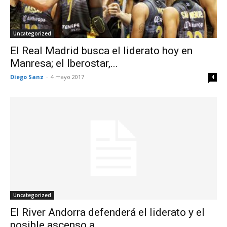
Uncategorized
El Real Madrid busca el liderato hoy en
Manresa; el Iberostar,...
Diego Sanz
-
4 mayo 2017
4
Uncategorized
El River Andorra defenderá el liderato y el
posible ascenso a...