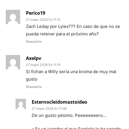
Perico19
27 mayo 2026 En 11:15
Zach Leday por Lyles??? En caso de que no se
pueda retener para el próximo año?
Respuesta
Axelpv
27 mayo 2026 En 11:15
Si fichan a Willy sería una broma de muy mal
gusto
Respuesta
Esternocleidomastoideo
27 mayo 2026 En 11:30
De un gusto pésimo. Peeeeeeeero…
– Es un jugador al que Scariolo le ha sacado