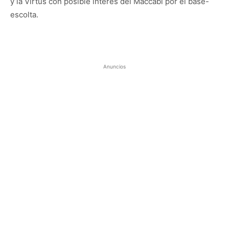
y la Virtus con posible interés del Maccabi por el base-
escolta.
Anuncios