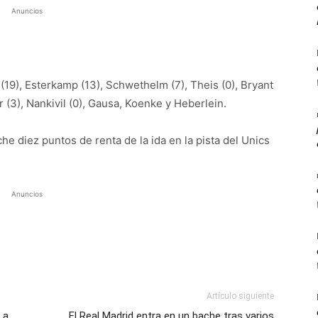
Anuncios
19), Esterkamp (13), Schwethelm (7), Theis (0), Bryant
er (3), Nankivil (0), Gausa, Koenke y Heberlein.
he diez puntos de renta de la ida en la pista del Unics
Anuncios
Artículo siguiente
 a
El Real Madrid entra en un bache tras varios