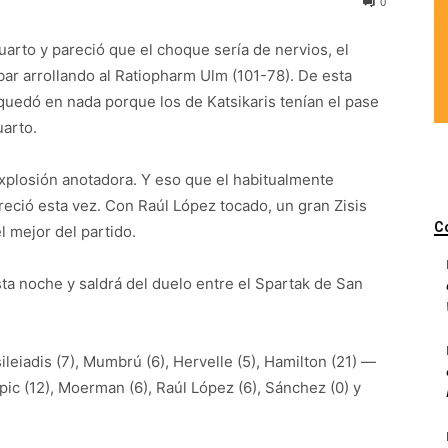
0
arto y pareció que el choque sería de nervios, el
ar arrollando al Ratiopharm Ulm (101-78). De esta
 quedó en nada porque los de Katsikaris tenían el pase
uarto.
xplosión anotadora. Y eso que el habitualmente
reció esta vez. Con Raúl López tocado, un gran Zisis
C
 mejor del partido.
sta noche y saldrá del duelo entre el Spartak de San
sileiadis (7), Mumbrú (6), Hervelle (5), Hamilton (21) —
epic (12), Moerman (6), Raúl López (6), Sánchez (0) y