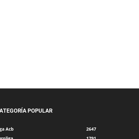
ATEGORÍA POPULAR
iga Acb
2647
roliga
1791