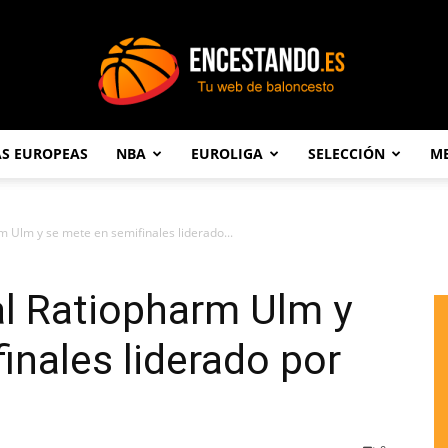
AS EUROPEAS
NBA
EUROLIGA
SELECCIÓN
ME
Encestando.es
rm Ulm y se mete en semifinales liderado...
 al Ratiopharm Ulm y
inales liderado por