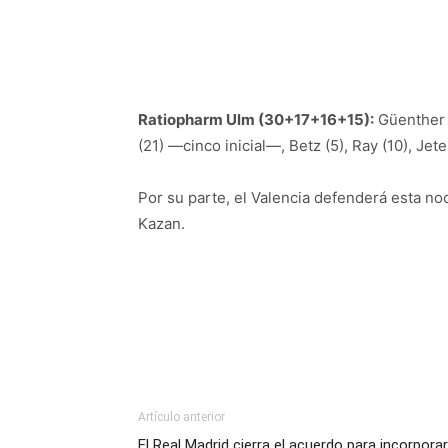
Ratiopharm Ulm (30+17+16+15):
Güenther (
(21) —cinco inicial—, Betz (5), Ray (10), Jet
Por su parte, el Valencia defenderá esta noc
Kazan.
Artículo anterior
El Real Madrid cierra el acuerdo para incorporar