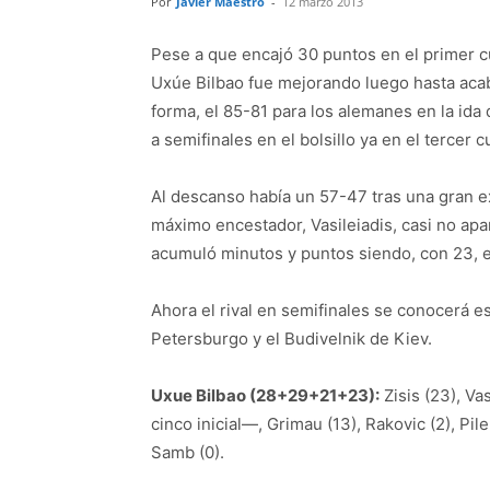
Por
Javier Maestro
-
12 marzo 2013
Pese a que encajó 30 puntos en el primer cu
Uxúe Bilbao fue mejorando luego hasta acab
forma, el 85-81 para los alemanes en la ida
a semifinales en el bolsillo ya en el tercer c
Al descanso había un 57-47 tras una gran e
máximo encestador, Vasileiadis, casi no apa
acumuló minutos y puntos siendo, con 23, el
Ahora el rival en semifinales se conocerá e
Petersburgo y el Budivelnik de Kiev.
Uxue Bilbao (28+29+21+23):
Zisis (23), Va
cinco inicial—, Grimau (13), Rakovic (2), Pil
Samb (0).