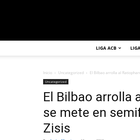
LIGA ACB
LIG
Inicio
Uncategorized
El Bilbao arrolla al Ratiopha
Uncategorized
El Bilbao arrolla
se mete en semif
Zisis