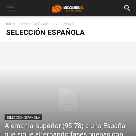
Inicio
Selección Española
Página 7
SELECCIÓN ESPAÑOLA
SELECCIÓN ESPAÑOLA
Alemania, superior (95-78) a una España
que sigue alternando fases buenas con