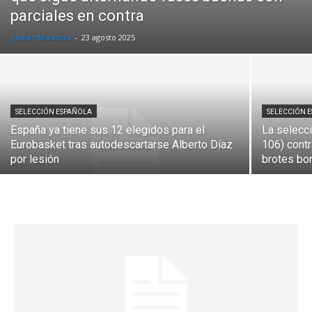
parciales en contra
Javier Maestro
-
23 agosto 2025
SELECCIÓN ESPAÑOLA
SELECCIÓN 
España ya tiene sus 12 elegidos para el
La selecci
Eurobasket tras autodescartarse Alberto Díaz
106) cont
por lesión
brotes bor