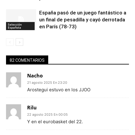
España pasó de un juego fantástico a
un final de pesadilla y cayó derrotada
Selección
en París (78-73)
Española
82 COMENTARIOS
Nacho
21 agosto 2025 En 23:20
Arostegui estuvo en los JJOO
Rilu
22 agosto 2025 En 00:05
Y en el eurobasket del 22.